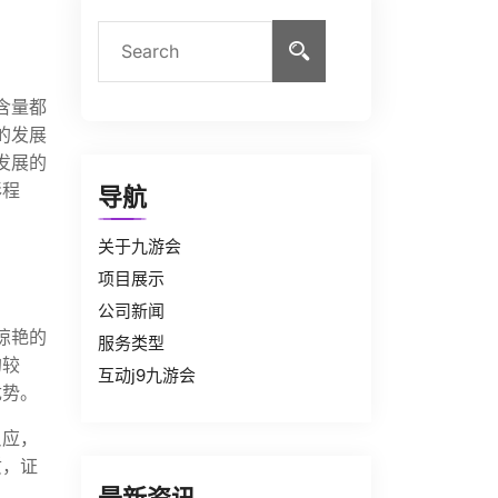
含量都
的发展
发展的
彩程
导航
关于九游会
项目展示
公司新闻
惊艳的
服务类型
的较
互动j9九游会
优势。
反应，
质，证