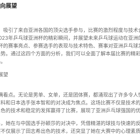
方向展望
事，吸引了来自亚洲各国的顶尖选手参与，比赛的激烈程度与技术
023年乒乓球亚洲杯的精彩瞬间，并展望未来乒乓球运动在亚洲
洲杯的赛事亮点、参赛选手的表现与技术特色、赛事对亚洲乒乓球
趋势。通过这四个方面的分析，我们可以全面了解本届比赛的精
路。
充满看点。无论是男单、女单，还是团体赛，都涌现出了许多令人
继科和日本选手张本智和的对决成为焦点。这场比赛不仅是技术
出色的技术和稳定的发挥赢得了比赛，展现了亚洲乒乓球强国的
出，她在与中国选手孙颖莎的对决中，凭借精湛的球技与快速的
赛不仅展示了田志希出色的技术，还突显了她在大赛中的心理素