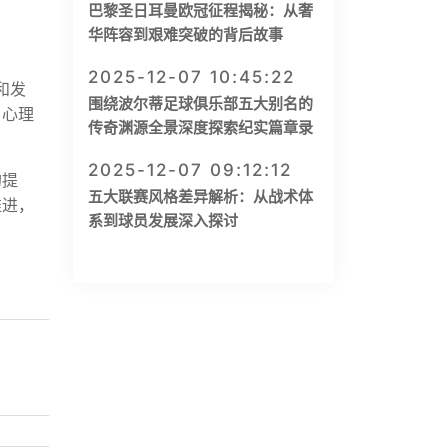
巴黎圣日耳曼欧冠征程揭秘：从奢
华阵容到艰难突破的背后故事
2025-12-07 10:45:22
和发
围绕波尔蒂足球俱乐部五大别名的
、心理
传奇渊源全景深度探索纪实篇章录
2025-12-07 09:12:12
的提
五大联赛风格差异解析：从战术体
推进，
系到球员发展深入探讨