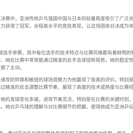
体决赛中，亚洲传统乒乓强国中国与日本的较量再度吸引了广泛
实力获得了冠军。全程高水平的竞技表现，让这场团体对决成为
乓球选手参赛，其中每位选手的技术特点与比赛风格都有着鲜明的
称，她在比赛中常常能通过精准的反手击球扭转局势。她的稳定
占据了主动。
快速攻防转换和敏锐的球场观察力为他赢得了极高的评价。特别
通过精准的反击调整比赛节奏，展现了高度的技术成熟度与比赛
。她的发球变化多端，进攻节奏灵活，特别是在比赛的关键时刻
奏。她对乒乓球的理解与对比赛细节的把握，使得她成为亚洲乒