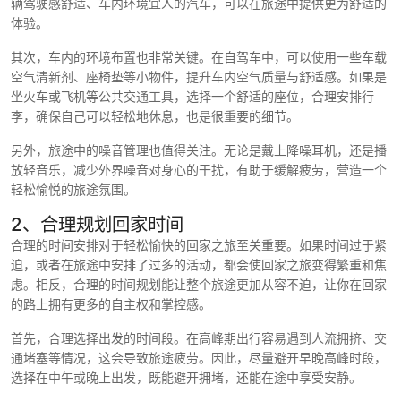
辆驾驶感舒适、车内环境宜人的汽车，可以在旅途中提供更为舒适的
体验。
其次，车内的环境布置也非常关键。在自驾车中，可以使用一些车载
空气清新剂、座椅垫等小物件，提升车内空气质量与舒适感。如果是
坐火车或飞机等公共交通工具，选择一个舒适的座位，合理安排行
李，确保自己可以轻松地休息，也是很重要的细节。
另外，旅途中的噪音管理也值得关注。无论是戴上降噪耳机，还是播
放轻音乐，减少外界噪音对身心的干扰，有助于缓解疲劳，营造一个
轻松愉悦的旅途氛围。
2、合理规划回家时间
合理的时间安排对于轻松愉快的回家之旅至关重要。如果时间过于紧
迫，或者在旅途中安排了过多的活动，都会使回家之旅变得繁重和焦
虑。相反，合理的时间规划能让整个旅途更加从容不迫，让你在回家
的路上拥有更多的自主权和掌控感。
首先，合理选择出发的时间段。在高峰期出行容易遇到人流拥挤、交
通堵塞等情况，这会导致旅途疲劳。因此，尽量避开早晚高峰时段，
选择在中午或晚上出发，既能避开拥堵，还能在途中享受安静。