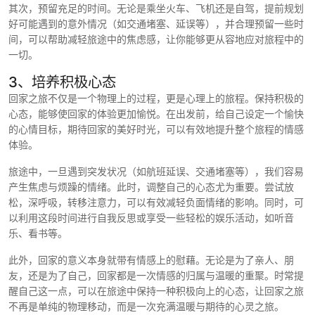
其次，预留充足的时间。无论是乘坐火车、飞机还是自驾，提前规划
好可能遇到的意外情况（如交通堵塞、延误等），并合理预留一些时
间，可以帮助减轻旅途中的焦虑感，让你能够更从容地应对旅程中的
一切。
3、培养积极心态
回家之旅不仅是一个物理上的过程，更是心理上的旅程。保持积极的
心态，能够使回家的体验更加愉悦。在出发前，给自己设定一个愉快
的心情目标，期待回家的美好时光，可以有效地提升整个旅程的情感
体验。
旅途中，一旦遇到突发状况（如航班延误、交通堵塞等），我们容易
产生焦虑与烦躁的情绪。此时，调整自己的心态尤为重要。尝试放
松，深呼吸，转移注意力，可以有效减轻负面情绪的影响。同时，可
以利用这段时间进行自我反思或享受一些轻松的娱乐活动，如听音
乐、看书等。
此外，回家的意义本身就带有情感上的慰藉。无论是为了亲人、朋
友，还是为了自己，回家都是一次情感的归属与温暖的重聚。时常提
醒自己这一点，可以在旅途中保持一种积极向上的心态，让回家之旅
不再是单纯的物理移动，而是一次充满温暖与期待的心灵之旅。