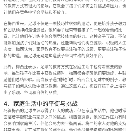
的教育方式有很大的影响，它教会了孩子们如何面对挑战与压力，也
让他们在竞争中学会坚持和不放弃。
在梅西看来，足球不仅是一项技巧性很强的运动，更是培养孩子毅力
和团队精神的最佳途径。他和妻子经常带着孩子们一起观看他的比
赛，也让他们在训练中体会到竞技体育的魅力。这种亲子互动，不仅
能够加强孩子们对运动的热爱，还能帮助他们树立健康、积极的人生
态度。梅西认为，家庭教育不仅要关注孩子的成绩，更要关注孩子性
格的塑造，而足球无疑是塑造孩子坚韧性格的良好平台。
此外，梅西还表示，足球的教育方式在家庭生活中也有着重要的影
响。每当孩子在比赛中获得成绩时，梅西都会提醒他们要谦虚，并鼓
励他们总结经验。而当孩子遇到挫折时，梅西会用足球中的例子，教
导孩子如何从失败中汲取教训。通过这些方式，梅西在孩子身上培养
出了乐观、坚韧和自信的品质。
4、家庭生活中的平衡与挑战
尽管梅西的足球生涯取得了巨大的成功，但在家庭生活中，他也时常
面临着平衡职业与家庭之间的挑战。梅西曾透露，他的工作压力有时
会影响到家庭生活，但他会尽力去平衡两者。梅西的家人对他的支持
非常重要，尤其是在繁忙的赛季中，他们会尽量参与梅西的比赛和训