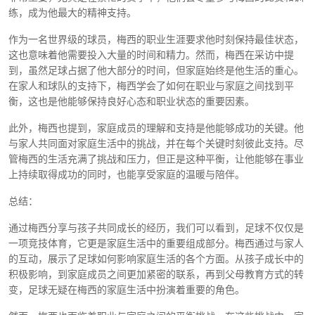
练，成为他最大的精神支持。
作为一名世界级的球员，梅西的职业生涯要求他时刻保持最佳状态，
这也意味着他需要投入大量的时间和精力。然而，梅西在采访中提
到，虽然足球占据了他大部分的时间，但家庭始终是他生活的重心。
在家人和球队的支持下，梅西学会了如何在职业与家庭之间找到平
衡，这也是他能够保持良好心态和职业状态的重要因素。
此外，梅西也提到，家庭成员的理解和支持是他能够成功的关键。他
与家人共同面对家庭生活中的挑战，并在每个关键时刻彼此支持。尽
管梅西的生活充满了挑战和压力，但正是这种平衡，让他能够在事业
上持续取得成功的同时，也能享受家庭的温暖与陪伴。
总结：
通过梅西分享与孩子共同成长的经历，我们可以看到，足球不仅仅是
一项竞技体育，它更是家庭生活中的重要组成部分。梅西通过与家人
的互动，展示了足球如何影响家庭生活的各个方面。从孩子成长中的
积极影响，到家庭成员之间更加紧密的联系，再到父母教育方式的转
变，足球无疑在梅西的家庭生活中扮演着重要的角色。