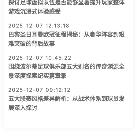
探讨足球虚拟队伍是否能够显著提升玩家整体
游戏沉浸式体验感受
2025-12-07 12:13:18
巴黎圣日耳曼欧冠征程揭秘：从奢华阵容到艰
难突破的背后故事
2025-12-07 10:45:22
围绕波尔蒂足球俱乐部五大别名的传奇渊源全
景深度探索纪实篇章录
2025-12-07 09:12:12
五大联赛风格差异解析：从战术体系到球员发
展深入探讨