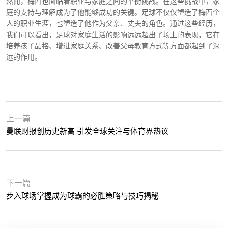
然而，梅西也面临着职业与家庭之间的平衡挑战。在这些挑战中，家
庭的支持与理解成为了他能够成功的关键。足球不仅仅塑造了梅西个
人的职业生涯，也塑造了他作为父亲、丈夫的角色。通过这些经历，
我们可以看出，足球对家庭生活的影响远远超出了场上的表现，它在
培养孩子品格、增进家庭关系、改善父母教育方式等方面都起到了深
远的作用。
上一篇
曼联财报创历史新高 引发全球关注与体育界热议
下一篇
步入球场掌握成为球霸的必胜策略与技巧揭秘