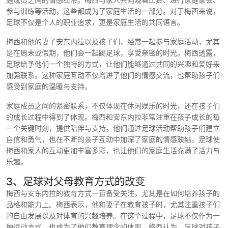
参与训练等活动，这些都成为了家庭生活的一部分。对于梅西来说，
足球不仅是个人的职业追求，更是家庭生活的共同语言。
梅西和他的妻子安东内拉以及孩子们，经常一起参与家庭活动，尤其
是在周末或假期，他们会一起踢足球，享受亲密的时光。梅西透露，
足球给予他们一个独特的方式，让他们能够通过共同的兴趣和爱好来
加强联系。这种家庭互动不仅增进了他们的情感交流，也帮助孩子们
感受到家庭的温暖与支持。
家庭成员之间的紧密联系，不仅体现在休闲娱乐的时光，还在孩子们
的成长过程中得到了体现。梅西和安东内拉非常注重在孩子成长的每
一个关键时刻，提供陪伴与支持。他们通过足球活动帮助孩子们建立
自信和勇气，也在不断的亲子互动中加深了家庭的情感联结。足球使
梅西和家人的互动更加丰富多彩，也让他们的家庭生活充满了活力与
乐趣。
3、足球对父母教育方式的改变
梅西与安东内拉的教育方式一直备受关注，尤其是在如何培养孩子的
品格和能力上。梅西表示，他和妻子在教育孩子时，尤其注重孩子们
的自由发展以及对体育的兴趣培养。在这个过程中，足球不仅作为一
种运动方式，也成为了他们教育理念的体现。梅西认为，足球对孩子