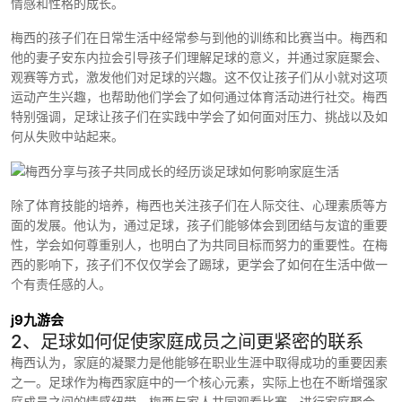
情感和性格的成长。
梅西的孩子们在日常生活中经常参与到他的训练和比赛当中。梅西和
他的妻子安东内拉会引导孩子们理解足球的意义，并通过家庭聚会、
观赛等方式，激发他们对足球的兴趣。这不仅让孩子们从小就对这项
运动产生兴趣，也帮助他们学会了如何通过体育活动进行社交。梅西
特别强调，足球让孩子们在实践中学会了如何面对压力、挑战以及如
何从失败中站起来。
除了体育技能的培养，梅西也关注孩子们在人际交往、心理素质等方
面的发展。他认为，通过足球，孩子们能够体会到团结与友谊的重要
性，学会如何尊重别人，也明白了为共同目标而努力的重要性。在梅
西的影响下，孩子们不仅仅学会了踢球，更学会了如何在生活中做一
个有责任感的人。
j9九游会
2、足球如何促使家庭成员之间更紧密的联系
梅西认为，家庭的凝聚力是他能够在职业生涯中取得成功的重要因素
之一。足球作为梅西家庭中的一个核心元素，实际上也在不断增强家
庭成员之间的情感纽带。梅西与家人共同观看比赛、进行家庭聚会、