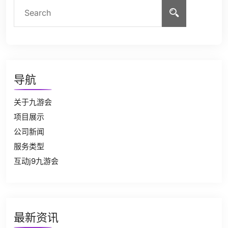
导航
关于九游会
项目展示
公司新闻
服务类型
互动j9九游会
最新资讯