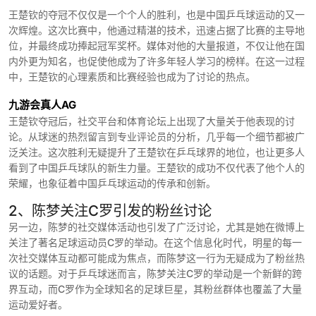
王楚钦的夺冠不仅仅是一个个人的胜利，也是中国乒乓球运动的又一
次辉煌。这次比赛中，他通过精湛的技术，迅速占据了比赛的主导地
位，并最终成功捧起冠军奖杯。媒体对他的大量报道，不仅让他在国
内外更为知名，也促使他成为了许多年轻人学习的榜样。在这一过程
中，王楚钦的心理素质和比赛经验也成为了讨论的热点。
九游会真人AG
王楚钦夺冠后，社交平台和体育论坛上出现了大量关于他表现的讨
论。从球迷的热烈留言到专业评论员的分析，几乎每一个细节都被广
泛关注。这次胜利无疑提升了王楚钦在乒乓球界的地位，也让更多人
看到了中国乒乓球队的新生力量。王楚钦的成功不仅代表了他个人的
荣耀，也象征着中国乒乓球运动的传承和创新。
2、陈梦关注C罗引发的粉丝讨论
另一边，陈梦的社交媒体活动也引发了广泛讨论，尤其是她在微博上
关注了著名足球运动员C罗的举动。在这个信息化时代，明星的每一
次社交媒体互动都可能成为焦点，而陈梦这一行为无疑成为了粉丝热
议的话题。对于乒乓球迷而言，陈梦关注C罗的举动是一个新鲜的跨
界互动，而C罗作为全球知名的足球巨星，其粉丝群体也覆盖了大量
运动爱好者。