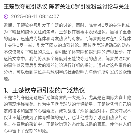
王楚钦夺冠引热议 陈梦关注C罗引发粉丝讨论与关注
2025-06-11 09:14:07
近期，王楚钦夺冠引发了广泛的讨论，同时，陈梦对C罗的关注也成
为了粉丝和媒体关注的焦点。王楚钦在赛事中表现出色，赢得了重要
的冠军，迅速成为媒体和网友热议的对象。而陈梦则通过在社交媒体
上关注C罗一举，引发了网友的热烈讨论。两位乒乓球运动员的动态
不仅仅吸引了粉丝的关注，更引起了体育圈和娱乐圈的跨界互动。在
这篇文章中，我们将从多个角度对王楚钦夺冠的热议、陈梦关注C罗
的事件以及背后引发的粉丝讨论进行详细的探讨。通过对这些事件的
分析，可以看到两位乒乓球明星的社会影响力与他们所引发的公众话
题。
1、王楚钦夺冠引发的广泛热议
王楚钦的夺冠无疑是近期体育界的一大亮点，尤其是在国际大赛上他
的表现堪称完美。作为中国乒乓球队的年轻新星，王楚钦凭借自己稳
定的技术和坚定的心理素质，成功战胜了众多强劲对手。这次夺冠不
仅让王楚钦成为了体育媒体的宠儿，也让他成为了球迷们热议的对
象。在赛后的采访中，王楚钦谦逊的态度和成熟的表现，使他在人们
心中留下了深刻的印象。