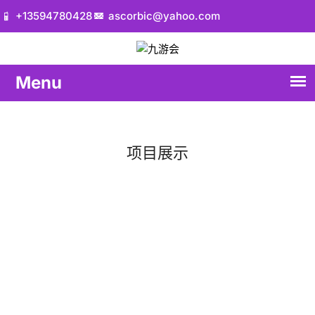
+13594780428
ascorbic@yahoo.com
项目展示
首页
项目展示