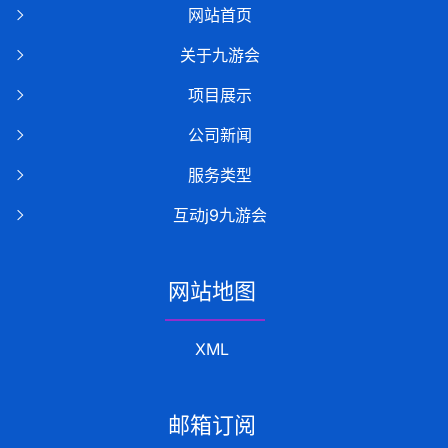
网站首页
关于九游会
项目展示
公司新闻
服务类型
互动j9九游会
网站地图
XML
邮箱订阅