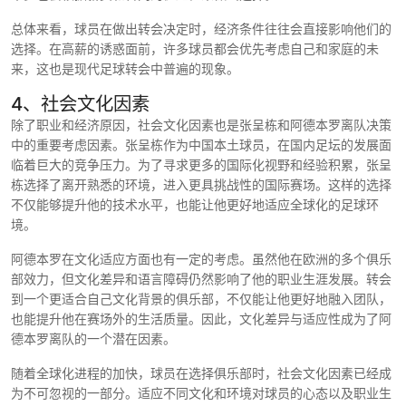
总体来看，球员在做出转会决定时，经济条件往往会直接影响他们的
选择。在高薪的诱惑面前，许多球员都会优先考虑自己和家庭的未
来，这也是现代足球转会中普遍的现象。
4、社会文化因素
除了职业和经济原因，社会文化因素也是张呈栋和阿德本罗离队决策
中的重要考虑因素。张呈栋作为中国本土球员，在国内足坛的发展面
临着巨大的竞争压力。为了寻求更多的国际化视野和经验积累，张呈
栋选择了离开熟悉的环境，进入更具挑战性的国际赛场。这样的选择
不仅能够提升他的技术水平，也能让他更好地适应全球化的足球环
境。
阿德本罗在文化适应方面也有一定的考虑。虽然他在欧洲的多个俱乐
部效力，但文化差异和语言障碍仍然影响了他的职业生涯发展。转会
到一个更适合自己文化背景的俱乐部，不仅能让他更好地融入团队，
也能提升他在赛场外的生活质量。因此，文化差异与适应性成为了阿
德本罗离队的一个潜在因素。
随着全球化进程的加快，球员在选择俱乐部时，社会文化因素已经成
为不可忽视的一部分。适应不同文化和环境对球员的心态以及职业生