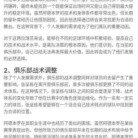
间辗转，最终未能找到一个既能保证出场时间又能让自己得到最大提
升的稳定环境。虽然阿德本罗的技术和身体条件都非常出色，但长期
的替补席经历让他感到困扰，因此他选择通过转会来寻找更为合适的
舞台。在这种背景下，个人发展的需求成为了他们离队的重要动因。
对于这两位球员来说，能够在不同的足球环境中积累经验、提高自己
的技术和战术水平，是离队决策的根本原因。他们意识到，在当前的
俱乐部中，自己已经无法再发挥最大价值，因此转会成为了他们发展
的必然选择。
2、俱乐部战术调整
除了个人发展需求外，俱乐部的战术调整同样对球员的去留产生了重
要影响。张呈栋在离开原俱乐部前，曾多次被俱乐部更换了不同的战
术体系。在这种情况下，张呈栋与球队之间的契合度逐渐下降，战术
体系的变化导致了他在比赛中的角色逐渐边缘化。作为一名有一定实
力的球员，张呈栋希望能够在一个适合自己技术特点的球队中找到更
为合适的位置。
阿德本罗在其职业生涯中也经历了类似的困境。虽然阿德本罗在某些
赛季表现出色，但他所效力的俱乐部却并未在长期的战术布局中给予
他足够的支持。特别是当球队战术体系发生较大变化时，阿德本罗的