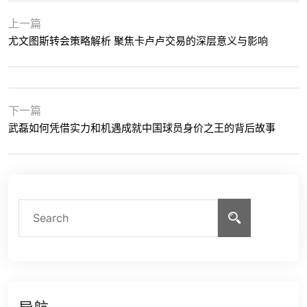
上一篇
尤文图斯转会策略解析 聚焦卡卢卢交易的深层意义与影响
下一篇
武磊如何凭借实力和机遇成就中国球员身价之王的背后故事