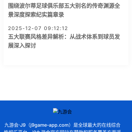
围绕波尔蒂足球俱乐部五大别名的传奇渊源全
景深度探索纪实篇章录
2025-12-07 09:12:12
五大联赛风格差异解析：从战术体系到球员发
展深入探讨
九游会·J9（j9game-app.com）是全球最大的在线综合