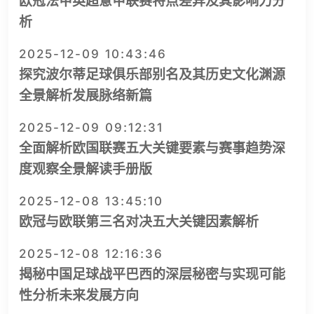
欧冠法甲英超意甲联赛特点差异及其影响力分
析
2025-12-09 10:43:46
探究波尔蒂足球俱乐部别名及其历史文化渊源
全景解析发展脉络新篇
2025-12-09 09:12:31
全面解析欧国联赛五大关键要素与赛事趋势深
度观察全景解读手册版
2025-12-08 13:45:10
欧冠与欧联第三名对决五大关键因素解析
2025-12-08 12:16:36
揭秘中国足球战平巴西的深层秘密与实现可能
性分析未来发展方向