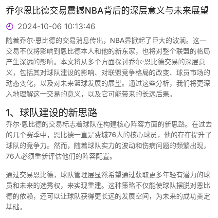
乔尔恩比德交易震撼NBA背后的深层意义与未来展望
2024-10-06 10:13:46
随着乔尔·恩比德的交易消息传出，NBA界掀起了巨大的波澜。这一
交易不仅将影响到恩比德本人和他的新东家，也将对整个联盟的格局
产生深远的影响。本文将从多个方面探讨乔尔·恩比德交易的深层意
义，包括其对球队建设的影响、对联盟竞争格局的改变、球员市场的
动态变化，以及对未来篮球发展的展望。通过这些分析，我们将更深
入地理解这一交易的意义，以及它可能带来的长远后果。
1、球队建设的新思路
乔尔·恩比德的交易标志着球队在构建核心阵容方面的新思路。在过去
的几个赛季中，恩比德一直是费城76人的核心球员，他的存在提升了
球队的竞争力。然而，随着球队实力的波动和伤病问题的频繁出现，
76人必须重新评估他们的阵容配置。
通过交易恩比德，球队管理层显然希望通过获取更多年轻有潜力的球
员和未来的选秀权，来实现重建。这种策略不仅能使球队摆脱对恩比
德的依赖，还可以让球队获得更长远的发展空间，为未来的成功奠定
基础。