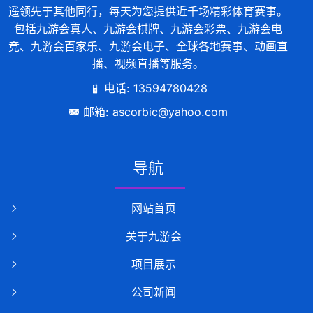
遥领先于其他同行，每天为您提供近千场精彩体育赛事。
包括九游会真人、九游会棋牌、九游会彩票、九游会电
竞、九游会百家乐、九游会电子、全球各地赛事、动画直
播、视频直播等服务。
电话: 13594780428
邮箱: ascorbic@yahoo.com
导航
网站首页
关于九游会
项目展示
公司新闻