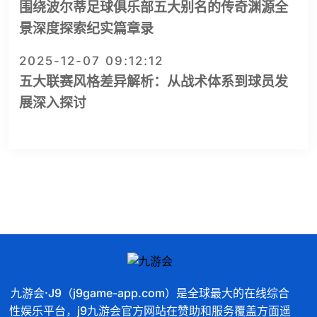
围绕波尔蒂足球俱乐部五大别名的传奇渊源全
景深度探索纪实篇章录
2025-12-07 09:12:12
五大联赛风格差异解析：从战术体系到球员发
展深入探讨
九游会·J9（j9game-app.com）是全球最大的在线综合
性娱乐平台，j9九游会官方网站在赞助和服务覆盖方面遥