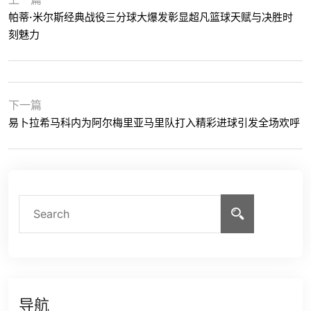
帕蒂·米尔斯经典战役三分球大爆发彰显超凡篮球天赋与决胜时
刻魅力
下一篇
易卜拉希马科内为阿尔梅里亚马里队打入精彩进球引发全场欢呼
导航