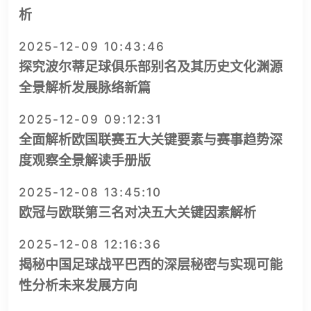
析
2025-12-09 10:43:46
探究波尔蒂足球俱乐部别名及其历史文化渊源
全景解析发展脉络新篇
2025-12-09 09:12:31
全面解析欧国联赛五大关键要素与赛事趋势深
度观察全景解读手册版
2025-12-08 13:45:10
欧冠与欧联第三名对决五大关键因素解析
2025-12-08 12:16:36
揭秘中国足球战平巴西的深层秘密与实现可能
性分析未来发展方向