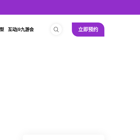
立即预约
型
互动j9九游会