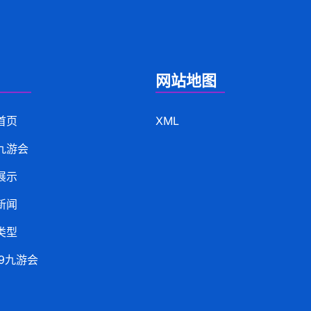
网站地图
首页
XML
九游会
展示
新闻
类型
j9九游会