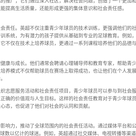
化的推广，它们通过深入社区，解决社会问题，创造了一个更加
仅能提高生活质量，还能形成更强的集体意识和社会责任感。
社会责任。英超不仅注重青少年球员的技术训练，更强调他们的
培训系统，为有潜力的孩子提供从基础到专业的足球教育。例如
，它不仅在技术上培养球员，更通过一系列课程培养他们的品德
理健康与成长。他们通常会聘请心理辅导师和教育专家，帮助青
性培养模式不仅帮助球员在赛场上取得成功，也让他们在个人发
力。
组织志愿服务活动和社会责任项目，青少年球员可以参与到社会
立正确的价值观与人生目标。这样的社会责任教育对于青少年球
业心态，也促进了他们对社会的认同和贡献。
的影响力，推动了全球范围内的社会责任活动。通过媒体平台和
全球数以亿计的球迷。例如，英超通过社交媒体、电视转播等渠