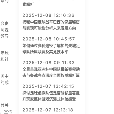
和谐的
素解析
2025-12-08 12:16:36
揭秘中国足球战平巴西的深层秘密
社会责
与实现可能性分析未来发展方向
，阿森
与领导
2025-12-08 10:45:57
如何通过多种途径了解加的夫城足
球队所属联赛及其竞技水平
少年球
展和社
2025-12-08 09:11:33
全景呈现亚洲杯中国队最新赛程动
态与备战亮点深度全面权威解析篇
服务中
员的成
2025-12-07 13:42:15
探讨足球虚拟队伍是否能够显著提
升玩家整体游戏沉浸式体验感受
公共关
2025-12-07 12:13:18
道，宣传