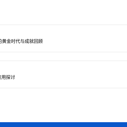
的黄金时代与成就回顾
应用探讨