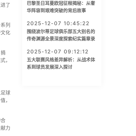
巴黎圣日耳曼欧冠征程揭秘：从奢
促进了
华阵容到艰难突破的背后故事
2025-12-07 10:45:22
一系列
围绕波尔蒂足球俱乐部五大别名的
跨文化
传奇渊源全景深度探索纪实篇章录
2025-12-07 09:12:12
、捐
五大联赛风格差异解析：从战术体
模式，
系到球员发展深入探讨
过足球
价值，
的合
贡献力