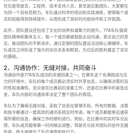
仅仅是驾驶员，工程师、技术支持人员，甚至是后勤团队，大家都在
为同一个目标而努力。车队通过科学的培训和实践演练，使得每个成
员的技能得到持续提升，从而形成了良好的内部协作和工作氛围。
此外，团队建设还包括了文化的培养和凝聚力的提升。778车队强调
团队精神和集体主义，每一个成员都被鼓励主动沟通，表达自己的意
见，推动团队的不断进步。通过定期的团队建设活动和心理辅导，车
队成员之间形成了强大的信任关系和默契，为日后的胜利奠定了坚实
的基础。
2、沟通协作：无缝对接，共同奋斗
沟通协作是778车队成功的关键因素之一。在赛车这个充满挑战与压
力的环境中，车队的每个成员都必须实时共享信息，以确保决策的及
时性和准确性。无论是在比赛前的准备工作，还是在比赛中的紧急应
变，车队内部的沟通效率决定了整个团队的表现。
车队为了确保无缝对接，采取了信息化管理手段，所有的数据、决策
和指令都通过一套高效的通讯系统实时传递。每个成员都能够迅速获
得所需的信息，确保工作的顺利进行。例如，在比赛中的实时车况反
馈，车队成员能够第一时间做出调整，驾驶员与技术团队的协作无缝
衔接，极大地提升了反应速度和执行力。