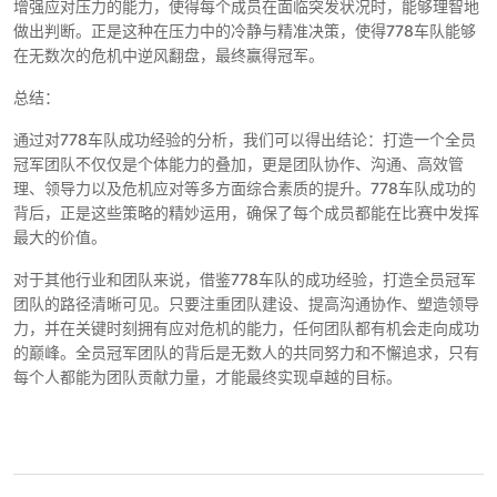
增强应对压力的能力，使得每个成员在面临突发状况时，能够理智地
做出判断。正是这种在压力中的冷静与精准决策，使得778车队能够
在无数次的危机中逆风翻盘，最终赢得冠军。
总结：
通过对778车队成功经验的分析，我们可以得出结论：打造一个全员
冠军团队不仅仅是个体能力的叠加，更是团队协作、沟通、高效管
理、领导力以及危机应对等多方面综合素质的提升。778车队成功的
背后，正是这些策略的精妙运用，确保了每个成员都能在比赛中发挥
最大的价值。
对于其他行业和团队来说，借鉴778车队的成功经验，打造全员冠军
团队的路径清晰可见。只要注重团队建设、提高沟通协作、塑造领导
力，并在关键时刻拥有应对危机的能力，任何团队都有机会走向成功
的巅峰。全员冠军团队的背后是无数人的共同努力和不懈追求，只有
每个人都能为团队贡献力量，才能最终实现卓越的目标。