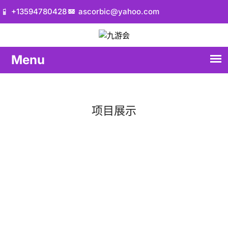
+13594780428
ascorbic@yahoo.com
项目展示
首页
项目展示