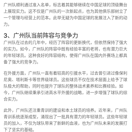
广州队顺利通过准入名单，标志着其能够继续在中国足球的顶级舞台
上展现实力。这不仅是广州队的一次新起点，也为其他俱乐部树立了
一个管理与经营上的范本。此举无疑为中国足球的发展注入了新的动
力。
3、广州队当前阵容与竞争力
广州队在过去的几年中，经历了阵容的更新换代，但依然保持了强大
的实力。如今，广州队的阵容中既有经验丰富的老将，也有潜力巨大
的年轻球员。这种良好的阵容结构，使得广州队在国内外赛场上都具
备了强大的竞争力。
在外援方面，广州队一直有着较高的引援水平，过去曾引进过像保利
尼奥、塔利斯卡等世界级球员。这些球员不仅在技术层面上给予了球
队极大的帮助，同时也提升了球队的整体战术素养和比赛经验。如
今，广州队继续秉承引进高水平外援的战略，进一步增强了球队的综
合实力。
此外，广州队还注重青训的建设和本土球员的培养。近年来，广州队
青训系统逐渐成型，涌现出了一批具有潜力的年轻球员。这些年轻球
员的加入，不仅为球队带来了新鲜的血液，也为广州队未来的发展打
下了坚实的基础。