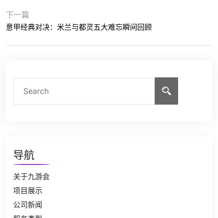
下一篇
意甲经典对决：米兰与都灵五大难忘瞬间回顾
导航
关于九游会
项目展示
公司新闻