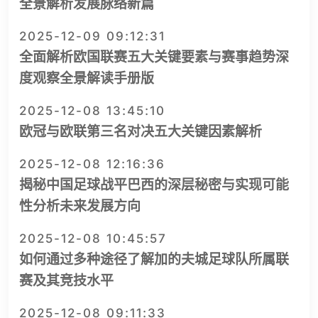
全景解析发展脉络新篇
2025-12-09 09:12:31
全面解析欧国联赛五大关键要素与赛事趋势深
度观察全景解读手册版
2025-12-08 13:45:10
欧冠与欧联第三名对决五大关键因素解析
2025-12-08 12:16:36
揭秘中国足球战平巴西的深层秘密与实现可能
性分析未来发展方向
2025-12-08 10:45:57
如何通过多种途径了解加的夫城足球队所属联
赛及其竞技水平
2025-12-08 09:11:33