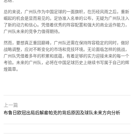
总结：
总的来说，广州队作为中国足球的一面旗帜，在历经风雨之后，重新
崛起的机会是显而易见的。足协准入名单的公布，无疑为广州队注入
了新的动力和信心。凭借着优秀的阵容配置和强大的商业运作能力，
广州队未来的竞争力值得期待。
然而，要想真正重回巅峰，广州队还需在保持阵容稳定的同时，做好
战略调整，应对不断变化的市场和竞技环境。无论面临怎样的挑战，
广州队凭借着多年的积累和底蕴，有着足够的实力迎接未来的每一个
考验。未来的广州队，必将在中国足球历史上继续书写属于自己的辉
煌篇章。
上一篇
布鲁日欧冠出局后解雇帕克的背后原因及球队未来方向分析