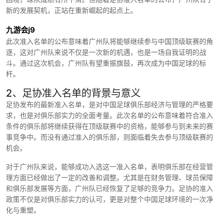
新的发展契机，正站在重新崛起的起点上。
九游会j9
此次准入名单的公布意味着广州队将能够继续参与中国顶级联赛的角
逐，这对广州队来说不仅是一次新的机遇，也是一场自我证明的战
斗。通过这次机会，广州队有望重振旗鼓，再次成为中国足球的标
杆。
2、足协准入名单的背景与意义
足协发布的最新准入名单，是对中国足球俱乐部经济与管理的严格要
求，也是对俱乐部实力的全面考量。此次名单的公布意味着符合准入
条件的俱乐部将继续获得在顶级联赛中的资格，能够参与到未来的赛
事竞争中。而没有通过准入的俱乐部，则面临着失去参与顶级联赛的
机会。
对于广州队来说，能够成功入选这一准入名单，表明俱乐部在经营管
理方面已经做出了一定的改善和调整。尤其是在财务管理、球员保障
和俱乐部发展等方面，广州队已经恢复了足够的竞争力。足协的准入
政策不仅是对俱乐部实力的认可，更是对整个中国足球环境的一次净
化与重塑。