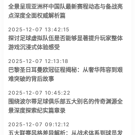
全景呈现亚洲杯中国队最新赛程动态与备战亮
点深度全面权威解析篇
2025-12-07 13:42:15
探讨足球虚拟队伍是否能够显著提升玩家整体
游戏沉浸式体验感受
2025-12-07 12:13:18
巴黎圣日耳曼欧冠征程揭秘：从奢华阵容到艰
难突破的背后故事
2025-12-07 10:45:22
围绕波尔蒂足球俱乐部五大别名的传奇渊源全
景深度探索纪实篇章录
2025-12-07 09:12:12
五大联赛风格差异解析：从战术体系到球员发