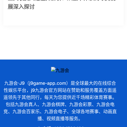
展深入探讨
九游会·J9（j9game-app.com）是全球最大的在线综合
性娱乐平台，j9九游会官方网站在赞助和服务覆盖方面遥
遥领先于其他同行，每天为您提供近千场精彩体育赛事。
包括九游会真人、九游会棋牌、九游会彩票、九游会电
竞、九游会百家乐、九游会电子、全球各地赛事、动画直
播、视频直播等服务。