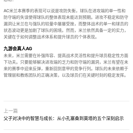
AC米兰本赛季的表现可以说是攻防失衡，球队在进攻端的单一性和
防守端的失误使得球队的整体表现未能达到预期。进攻不稳定和防守
漏洞让米兰在与强队的较量中屡屡受挫，而整体战术的单一和球员的
状态波动更是加剧了球队的困境。然而，米兰依然具备一定的实力，
关键在于如何调整战术体系和提升球员的个体表现。
九游会真人AG
未来，米兰需要在补强阵容、提高战术灵活性和提升球员稳定性方面
下功夫。只要能够解决进攻端的乏力和防守端的漏洞，米兰有望在未
来的赛季中迎来反弹，重新回到意甲的竞争行列。球队的未来依赖于
管理层和教练团队的正确决策，以及球员们在关键时刻的稳定发挥。
上一篇
父子对决中的智慧与成长：从小孔塞桑到莫塔的五个深刻启示