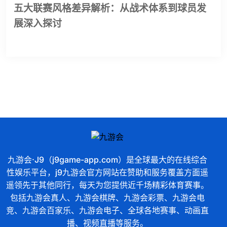
五大联赛风格差异解析：从战术体系到球员发
展深入探讨
九游会·J9（j9game-app.com）是全球最大的在线综合
性娱乐平台，j9九游会官方网站在赞助和服务覆盖方面遥
遥领先于其他同行，每天为您提供近千场精彩体育赛事。
包括九游会真人、九游会棋牌、九游会彩票、九游会电
竞、九游会百家乐、九游会电子、全球各地赛事、动画直
播、视频直播等服务。