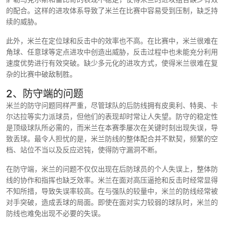
的配合。这样的进攻体系导致了米兰在比赛中容易受到压制，缺乏持
续的威胁。
此外，米兰在定位球和反击中的效率也不高。在比赛中，米兰很难在
角球、任意球等定点进攻中创造出威胁，反击过程中也未能充分利用
速度优势进行有效突破。缺少多元化的进攻方式，使得米兰很难在复
杂的比赛中破敌制胜。
2、防守端的问题
米兰的防守问题同样严重，尽管球队的后防线拥有皮奥利、特奥、卡
尔达拉等实力派球员，但他们的表现却时常让人失望。防守的稳定性
是顶级球队所必需的，而米兰在本赛季屡次在关键时刻出现失误，导
致丢球。最令人担忧的是，米兰防线的整体配合并不默契，频繁的空
档、站位不当以及反应迟钝，使得防守漏洞不断。
在防守端，米兰的问题不仅仅出现在后防球员的个人失误上，整体防
线的协作和指挥也缺乏效率。米兰在面对高压逼抢和反击时经常显得
不知所措，导致失误率较高。在与强队的较量中，米兰的防线经常被
对手突破，造成丢球的局面。即使在面对实力较弱的球队时，米兰的
防线也难免出现不必要的失误。