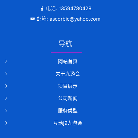
电话: 13594780428
邮箱: ascorbic@yahoo.com
导航
网站首页
关于九游会
项目展示
公司新闻
服务类型
互动j9九游会