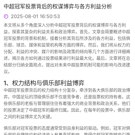
中超冠军投票背后的权谋博弈与各方利益分析
2025-08-01 16:50:53
本文将从多个角度深入分析中超冠军投票背后的权谋博弈与各方利
益，探索其复杂的利益关系和政治博弈。首先，文章会简要概述中超
冠军投票的背景和机制，接着分析其背后所涉及的各方利益，包括俱
乐部、球员、媒体和监管机构等方面的博弈。然后，我们将从权力的
分配、利益的冲突、媒介的影响及政策的倾向等几个方面进行详细阐
述，揭示各方如何通过投票结果进行利益最大化。最后，文章将在总
结部分归纳全篇观点，提出对未来中超投票机制可能的影响与改进建
议。
1、权力结构与俱乐部利益博弈
中超冠军投票背后的权力结构十分复杂，牵涉到各大俱乐部的政治博
弈。中国足坛的顶级俱乐部不仅是竞争者，还是投票权的持有者。这
些俱乐部的老板与管理层往往有着强大的商业背景和政治关系，他们
的投票决定了中超冠军的最终归属。因此，在每年的投票中，俱乐部
之间的利益博弈尤为关键。
俱乐部对冠军投票的态度通常受到自身利益的驱动。例如，冠军对俱
乐部的品牌效应和经济收入有着直接影响，赢得中超冠军能够吸引更