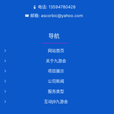
电话: 13594780428
邮箱: ascorbic@yahoo.com
导航
网站首页
关于九游会
项目展示
公司新闻
服务类型
互动j9九游会