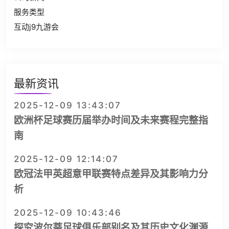
服务类型
互动j9九游会
最新资讯
2025-12-09 13:43:07
欧洲杯足球赛历届举办时间及未来赛程完整指
南
2025-12-09 12:14:07
欧冠法甲英超意甲联赛特点差异及其影响力分
析
2025-12-09 10:43:46
探究波尔蒂足球俱乐部别名及其历史文化渊源