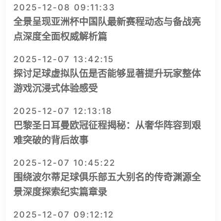
2025-12-08 09:11:33
全景呈现亚洲杯中国队最新赛程动态与备战亮
点深度全面权威解析篇
2025-12-07 13:42:15
探讨足球虚拟队伍是否能够显著提升玩家整体
游戏沉浸式体验感受
2025-12-07 12:13:18
巴黎圣日耳曼欧冠征程揭秘：从奢华阵容到艰
难突破的背后故事
2025-12-07 10:45:22
围绕波尔蒂足球俱乐部五大别名的传奇渊源全
景深度探索纪实篇章录
2025-12-07 09:12:12