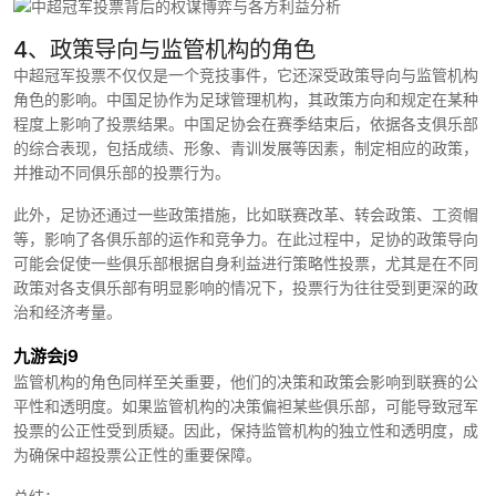
4、政策导向与监管机构的角色
中超冠军投票不仅仅是一个竞技事件，它还深受政策导向与监管机构
角色的影响。中国足协作为足球管理机构，其政策方向和规定在某种
程度上影响了投票结果。中国足协会在赛季结束后，依据各支俱乐部
的综合表现，包括成绩、形象、青训发展等因素，制定相应的政策，
并推动不同俱乐部的投票行为。
此外，足协还通过一些政策措施，比如联赛改革、转会政策、工资帽
等，影响了各俱乐部的运作和竞争力。在此过程中，足协的政策导向
可能会促使一些俱乐部根据自身利益进行策略性投票，尤其是在不同
政策对各支俱乐部有明显影响的情况下，投票行为往往受到更深的政
治和经济考量。
九游会j9
监管机构的角色同样至关重要，他们的决策和政策会影响到联赛的公
平性和透明度。如果监管机构的决策偏袒某些俱乐部，可能导致冠军
投票的公正性受到质疑。因此，保持监管机构的独立性和透明度，成
为确保中超投票公正性的重要保障。