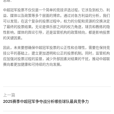
总结：
中超冠军投票不仅仅是一个简单的竞技评选过程，它涉及到权力、利
益、媒体以及政策等多个层面的博弈。通过对各方利益的分析，我们
可以发现，在这个复杂的投票过程中，权力的分配和资源的交换决定
了最终的投票结果。无论是俱乐部之间的权力角逐，球员和教练的隐
性影响，媒体的舆论引导，还是监管机构的政策倾向，都是影响投票
的关键因素。
因此，未来要想确保中超冠军投票的公正性和合理性，需要在保持竞
技公平的基础上，建立更加透明和公正的投票机制。同时，监管机构
应加强对投票过程的监督，减少外部因素对结果的干扰，推动中超联
赛向着更加健康和可持续的方向发展。
上一篇
2025赛季中超冠军争夺战分析哪些球队最具竞争力