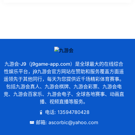
九游会·J9（j9game-app.com）是全球最大的在线综合
性娱乐平台，j9九游会官方网站在赞助和服务覆盖方面遥
遥领先于其他同行，每天为您提供近千场精彩体育赛事。
包括九游会真人、九游会棋牌、九游会彩票、九游会电
竞、九游会百家乐、九游会电子、全球各地赛事、动画直
播、视频直播等服务。
电话: 13594780428
邮箱: ascorbic@yahoo.com