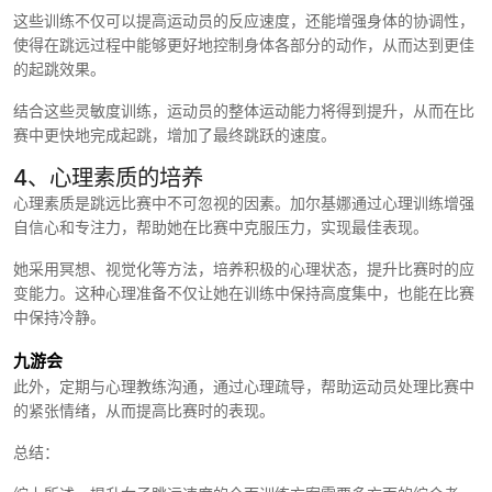
这些训练不仅可以提高运动员的反应速度，还能增强身体的协调性，
使得在跳远过程中能够更好地控制身体各部分的动作，从而达到更佳
的起跳效果。
结合这些灵敏度训练，运动员的整体运动能力将得到提升，从而在比
赛中更快地完成起跳，增加了最终跳跃的速度。
4、心理素质的培养
心理素质是跳远比赛中不可忽视的因素。加尔基娜通过心理训练增强
自信心和专注力，帮助她在比赛中克服压力，实现最佳表现。
她采用冥想、视觉化等方法，培养积极的心理状态，提升比赛时的应
变能力。这种心理准备不仅让她在训练中保持高度集中，也能在比赛
中保持冷静。
九游会
此外，定期与心理教练沟通，通过心理疏导，帮助运动员处理比赛中
的紧张情绪，从而提高比赛时的表现。
总结：