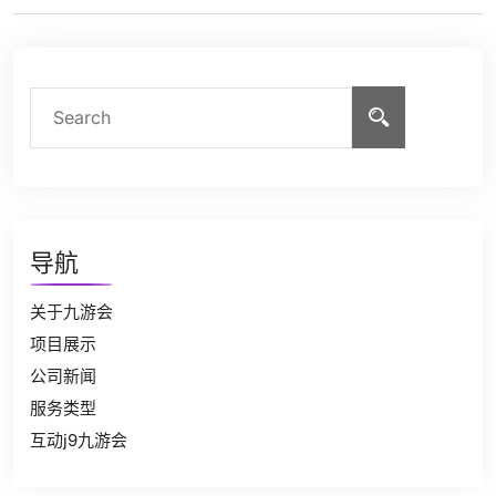
导航
关于九游会
项目展示
公司新闻
服务类型
互动j9九游会