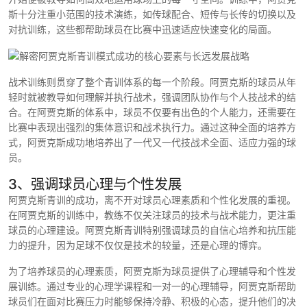
斯十分注重小范围的技术演练，如传球配合、短传与长传的切换以及
对抗训练，这些都帮助球员在比赛中迅速适应快速变化的局面。
战术训练则贯穿了整个青训体系的每一个阶段。阿贾克斯的球员从年
轻时就被教导如何理解并执行战术，强调团队协作与个人技战术的结
合。在阿贾克斯的体系中，球员不仅要有出色的个人能力，还需要在
比赛中表现出强烈的集体意识和战术执行力。通过这种全面的培养方
式，阿贾克斯成功地培养出了一代又一代技战术全面、适应力强的球
员。
3、强调球员心理与个性发展
阿贾克斯青训的成功，离不开对球员心理素质和个性化发展的重视。
在阿贾克斯的训练中，教练不仅关注球员的技术与战术能力，更注重
球员的心理建设。阿贾克斯青训特别强调球员的自信心培养和抗压能
力的提升，因为足球不仅仅是技术的较量，还是心理的博弈。
为了培养球员的心理素质，阿贾克斯为球员提供了心理辅导和个性发
展训练。通过专业的心理学课程和一对一的心理辅导，阿贾克斯帮助
球员们在面对比赛压力时能够保持冷静、积极的心态，提升他们的决