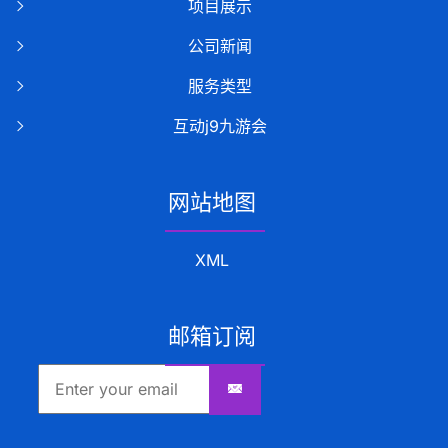
项目展示
公司新闻
服务类型
互动j9九游会
网站地图
XML
邮箱订阅