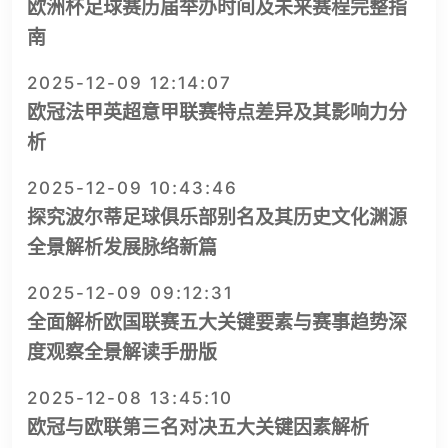
欧洲杯足球赛历届举办时间及未来赛程完整指
南
2025-12-09 12:14:07
欧冠法甲英超意甲联赛特点差异及其影响力分
析
2025-12-09 10:43:46
探究波尔蒂足球俱乐部别名及其历史文化渊源
全景解析发展脉络新篇
2025-12-09 09:12:31
全面解析欧国联赛五大关键要素与赛事趋势深
度观察全景解读手册版
2025-12-08 13:45:10
欧冠与欧联第三名对决五大关键因素解析