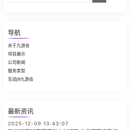
导航
关于九游会
项目展示
公司新闻
服务类型
互动j9九游会
最新资讯
2025-12-09 13:43:07