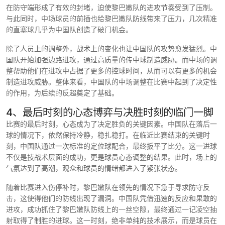
在防守端形成了有效的封堵，迫使黎巴嫩队的进攻节奏受到了压制。
与此同时，中场球员的前插也给黎巴嫩队防线带来了压力，几次精准
的直塞球几乎为中国队创造了破门机会。
除了人员上的调整外，战术上的变化也让中国队的攻势愈发猛烈。中
国队开始加强边路进攻，通过高质量的传中球制造威胁。而中场的调
整帮助他们在进攻中占据了更多的控球时间，从而可以有更多的机会
制造进攻威胁。整体来看，中国队的中场调整在比赛中起到了决定性
的作用，为后续的反超奠定了基础。
4、最后时刻的心态博弈与决胜时刻的临门一脚
比赛的最后时刻，心态成为了决定胜负的关键因素。中国队在落后一
球的情况下，依然保持冷静，稳扎稳打。在临近比赛结束的关键时
刻，中国队通过一次标准的定位球配合，最终扳平了比分。这一进球
不仅是技战术层面的成功，更是球员心态调整的结果。此时，场上的
气氛达到了高潮，观众和球员的情绪都进入了紧张状态。
随着比赛进入伤停补时，黎巴嫩队在领先的情况下急于寻求防守反
击，这使得他们的防线出现了漏洞。中国队凭借迅速的反应和果敢的
进攻，成功抓住了黎巴嫩队防线上的一丝空隙，最终通过一记凌空抽
射取得了制胜的进球。这一时刻，绝非单纯的技术展示，而是球员在