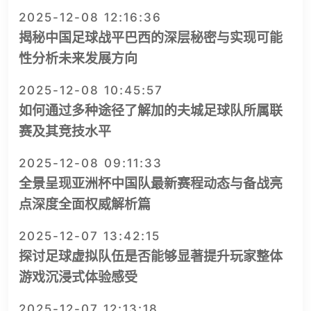
2025-12-08 12:16:36
揭秘中国足球战平巴西的深层秘密与实现可能
性分析未来发展方向
2025-12-08 10:45:57
如何通过多种途径了解加的夫城足球队所属联
赛及其竞技水平
2025-12-08 09:11:33
全景呈现亚洲杯中国队最新赛程动态与备战亮
点深度全面权威解析篇
2025-12-07 13:42:15
探讨足球虚拟队伍是否能够显著提升玩家整体
游戏沉浸式体验感受
2025-12-07 12:13:18