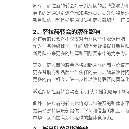
同时，萨拉赫的转会对于新月队的品牌影响力
更多的是通过引进全球知名球员，提升沙特足
新月队依旧坚信能够通过吸引萨拉赫加盟，打
2、萨拉赫转会的潜在影响
萨拉赫的转会将不仅仅对新月队产生深远影响
作为一名顶级球员，他的加盟无疑将提升新月
新月队带来更多的胜算和国际赛事中的竞争力
其次，萨拉赫的转会还将对新月队的商业价值
更多赞助商和品牌合作伙伴的关注。随着沙特
更多的商业机会，进一步推动沙特联赛向国际
此外，萨拉赫的转会也将对沙特联赛的整体水
为其他沙特俱乐部提供了学习和借鉴的机会。
市场，从而提高沙特足球的整体竞争力。