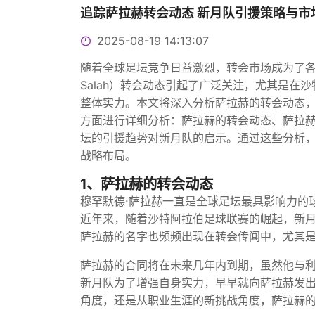
追踪萨拉赫转会动态 新月队引援策略与市
2025-08-19 14:13:07
随着全球足坛竞争日益激烈，转会市场成为了各大
Salah）转会动态引起了广泛关注，尤其是在沙特
整体实力。本文将深入分析萨拉赫的转会动态
方面进行详细分析：萨拉赫的转会动态、萨拉
坛的引援趋势对新月队的启示。通过这些分析
战略布局。
1、萨拉赫的转会动态
穆罕默德·萨拉赫一直是全球足坛最具影响力的
近年来，随着沙特阿拉伯足球联赛的崛起，新
萨拉赫的名字也频频出现在转会传闻中，尤其是
萨拉赫的合同将在未来几年内到期，虽然他与
新月队为了增强自身实力，早早就向萨拉赫发
角度，还是从职业生涯的新挑战角度，萨拉赫