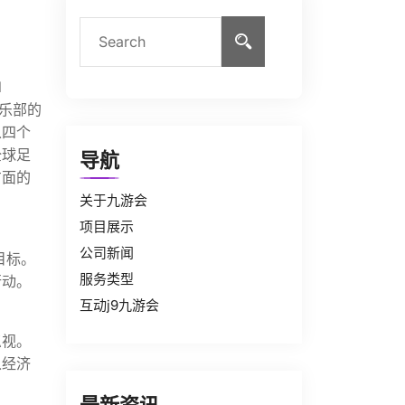
d
俱乐部的
从四个
全球足
导航
方面的
关于九游会
项目展示
公司新闻
目标。
服务类型
行动。
互动j9九游会
忽视。
从经济