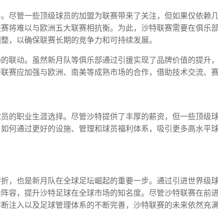
平。尽管一些顶级球员的加盟为联赛带来了关注，但如果仅依赖
联赛将难以与欧洲五大联赛相抗衡。为此，沙特联赛需要在俱乐
调整，以确保联赛长期的竞争力和可持续发展。
场的联动。虽然新月队等俱乐部通过引援实现了品牌价值的提升
特联赛应加强与欧洲、南美等成熟市场的合作，借助技术交流、
球员的职业生涯选择。尽管沙特提供了丰厚的薪资，但一些顶级
。如何通过更好的设施、管理和球员福利体系，吸引更多高水平
转折，也是新月队在全球足坛崛起的重要一步。通过引进世界级
华阵容，提升沙特足球在全球市场的知名度。尽管沙特联赛在前
不断注入以及足球管理体系的不断完善，沙特联赛的未来依然充