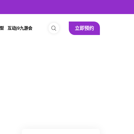
立即预约
型
互动j9九游会