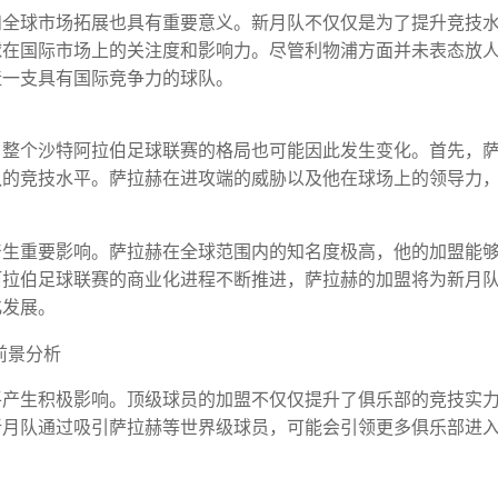
和全球市场拓展也具有重要意义。新月队不仅仅是为了提升竞技
球在国际市场上的关注度和影响力。尽管利物浦方面并未表态放
造一支具有国际竞争力的球队。
，整个沙特阿拉伯足球联赛的格局也可能因此发生变化。首先，
队的竞技水平。萨拉赫在进攻端的威胁以及他在球场上的领导力
。
产生重要影响。萨拉赫在全球范围内的知名度极高，他的加盟能
阿拉伯足球联赛的商业化进程不断推进，萨拉赫的加盟将为新月
化发展。
平产生积极影响。顶级球员的加盟不仅仅提升了俱乐部的竞技实
新月队通过吸引萨拉赫等世界级球员，可能会引领更多俱乐部进