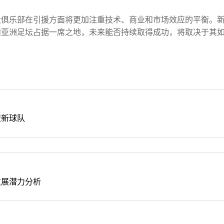
大俱乐部在引援方面将更加注重技术、商业和市场效应的平衡。
和亚洲足坛占据一席之地，未来能否持续取得成功，将取决于其
盟新球队
发展潜力分析