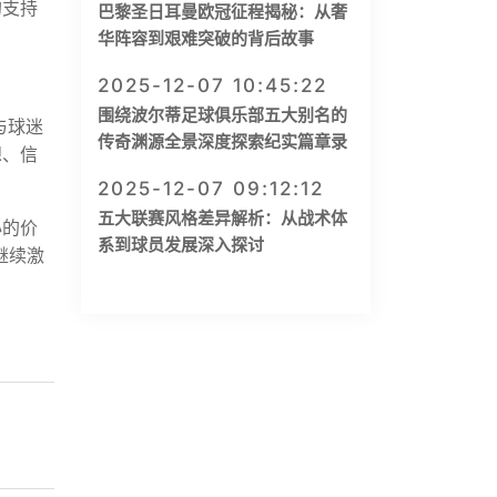
的支持
巴黎圣日耳曼欧冠征程揭秘：从奢
华阵容到艰难突破的背后故事
2025-12-07 10:45:22
围绕波尔蒂足球俱乐部五大别名的
与球迷
传奇渊源全景深度探索纪实篇章录
想、信
2025-12-07 09:12:12
五大联赛风格差异解析：从战术体
心的价
系到球员发展深入探讨
继续激