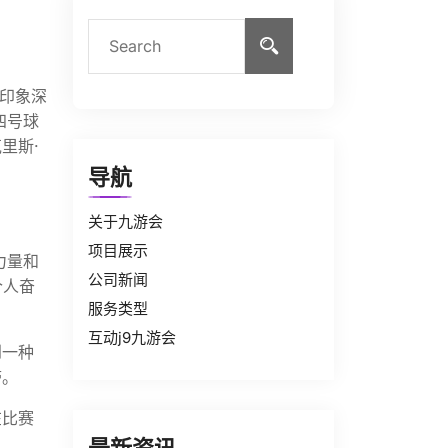
人印象深
四号球
里斯·
导航
关于九游会
项目展示
力量和
公司新闻
个人奋
服务类型
互动j9九游会
到一种
带。
在比赛