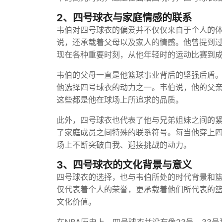
2、四号球衣与家庭情感的联系
韦伯对四号球衣的偏爱并不仅仅来自于个人的
说，还承载着父母以及家人的情感。他曾提到
现在各种重要时刻，从他年轻时的运动比赛到
韦伯的父母一直是他篮球事业背后的坚强后盾
他选择四号球衣的动力之一。韦伯说，他的父亲
这些都是他在球场上所追求的品质。
此外，四号球衣也代表了他与兄弟姐妹之间的
了家庭成员之间特殊的联系符号。每当他穿上
场上不断突破自我、迎接挑战的动力。
3、四号球衣的文化背景与意义
四号球衣的选择，也与韦伯所处的时代背景和篮
仅代表着个人的荣誉，更承载着他们所代表的篮
文化价值。