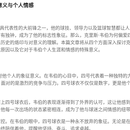
意义与个人情感
A历史上最具代表性的大前锋之一，他的球技、领导力以及篮球智慧都让
有独钟，成为了他的标志性象征。那么，克里斯·韦伯为何偏爱
历史的烙印与对意义的理解。本篇文章将从四个方面深入探讨克
次原因以及它对于韦伯个人生涯和情感的特殊意义。
对他个人的象征意义。在韦伯的心目中，四号代表着一种独特的
，面对的是激烈的竞争与压力。四号球衣不仅仅是数字，更是他
穿上四号球衣后，韦伯的表现逐渐得到了外界的认可，这让他感
与他每一次出场的状态紧密相连，成为了他与球迷之间情感的纽
掌控。在韦伯的眼中，四号球衣是一种永不放弃的象征。无论是
始终陪伴着他，提醒他坚持、奋斗、追求卓越。