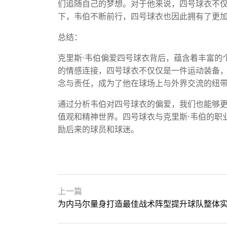
们追随自己的梦想。对于他来说，四号球衣不
下，韦伯不断前行，四号球衣也因此拥有了更
总结：
克里斯·韦伯偏爱四号球衣背后，蕴含着丰富的
的情感连接，四号球衣不仅仅是一件运动装备
念与责任，成为了他在球场上与外界交流的纽
通过分析韦伯对四号球衣的偏爱，我们也能够
值观和精神世界。四号球衣与克里斯·韦伯的职
励后来的球员和球迷。
上一篇
为内马尔量身打造最佳战术阵型提升球队整体