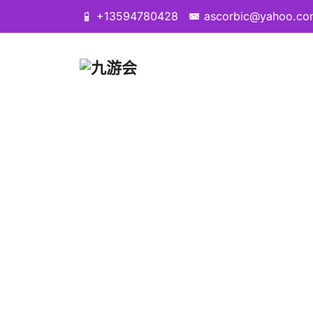
+13594780428
ascorbic@yahoo.co