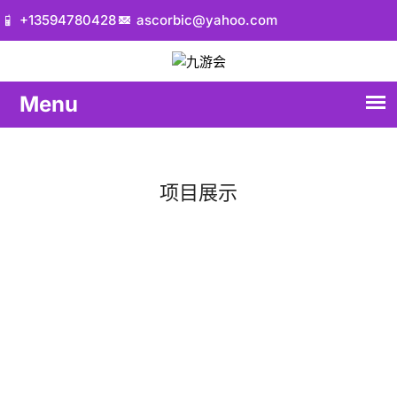
+13594780428
ascorbic@yahoo.com
项目展示
首页
项目展示