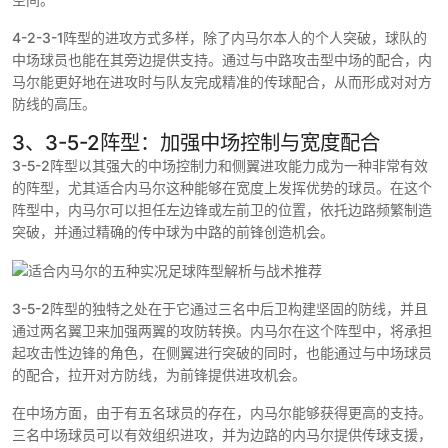
4-2-3-1阵型的进攻方式多样，除了内马尔本人的个人突破，球队的
中场球员也能在其旁边提供支持。通过与中路攻击型中场的配合，内
马尔能更好地在进攻时与队友完成精准的传球配合，从而形成对对方
防线的高压。
3、3-5-2阵型：加强中场控制与宽度配合
3-5-2阵型以其强大的中场控制力和侧翼进攻能力成为一种非常有效
的阵型，尤其适合内马尔这种能够在宽度上发挥优势的球员。在这个
阵型中，内马尔可以担任左边锋或左前卫的位置，依托边路频繁制造
突破，并通过精确的传中球为中路的前锋创造机会。
3-5-2阵型的独特之处在于它通过三名中后卫构建坚固的防线，并且
通过两名翼卫来加强两翼的攻防转换。内马尔在这个阵型中，将承担
起攻击性边锋的角色，在侧翼进行突破的同时，也能通过与中场球员
的配合，拉开对方防线，为前锋提供进攻机会。
在中场方面，由于有五名球员的存在，内马尔能够获得更高的支持。
三名中场球员可以有效组织进攻，并为边路的内马尔提供传球支援，