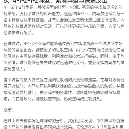
5、4-1-2-1-2阵型：紧凑阵型与快速反击
4-1-2-1-2阵型是一种紧凑型的阵型，它通过密集的中场和灵活的前
场搭配，强化了球队的反击能力。在这种阵型下，内马尔通常会与一
名中锋组成双前锋搭档，并有机会通过反击和快速过渡进行进攻。内
马尔的位置通常会相对灵活，可以选择更接近中场的位置，方便与其
他球员进行配合。
在进攻时，4-1-2-1-2阵型能够通过两名中场球员和一个进攻型中场
球员的紧密配合，创造更多的进攻空间。内马尔在前场的灵活性使得
他可以在中场快速接球后，利用速度和技术进行突破。同时，由于阵
型紧凑，球队能够在失去球权时迅速进行反击，充分发挥内马尔的快
速反击能力。
这个阵型的最大特点是它强调进攻端的灵活性和速度。在与对方防线
展开对抗时，内马尔可以利用快速的反击战术突破敌人的防线，并直
接威胁对方的球门。由于阵型的紧凑性，球队能够在防守时保持稳
定，而在进攻时，则能快速转换，形成连续的进攻浪潮。
总结：
通过上述五种实况足球阵型的分析，我们可以发现，每个阵型都能根
据内马尔的特点发挥出不同的战术效果。无论是在4-3-3阵型中利用