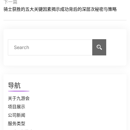
下一篇
骑士获胜的五大关键因素揭示成功背后的深层次秘密与策略
导航
关于九游会
项目展示
公司新闻
服务类型