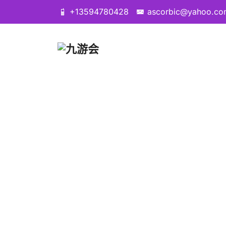
+13594780428
ascorbic@yahoo.co