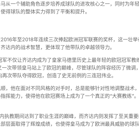
泽马从一个辅助角色逐步培养成球队的进攻核心之一，同时为年
，使得球队的整体实力得到了平衡和提升。
016年至2018年连续三次捧起欧洲冠军联赛的奖杯，这一壮举
了齐达内的战术智慧，更体现了他带队的卓越领导力。
一冠军不仅让齐达内成为了皇家马德里历史上最年轻的欧冠冠军教
内又一次带领皇马站上了欧冠的巅峰，尽管球队的阵容经历了微调
达内再次带队夺得欧冠，创造了史无前例的三连冠伟业。
风顺，他在面对不同风格的对手时，总是能够针对性地调整战术
指挥能力，使得他在欧冠赛场上成为了一个真正的“大赛教练”。
达内执教期间达到了职业生涯的巅峰，而齐达内则发挥了至关重要
乐部层面取得了辉煌成绩，也使得皇马成为了欧洲最具威胁的球