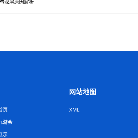
与深层原因解析
网站地图
首页
XML
九游会
展示