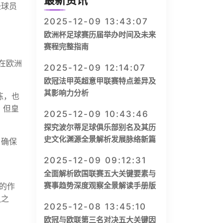
最新资讯
轻球员
2025-12-09 13:43:07
欧洲杯足球赛历届举办时间及未来
赛程完整指南
在欧洲
2025-12-09 12:14:07
欧冠法甲英超意甲联赛特点差异及
其影响力分析
练，也
，但皇
2025-12-09 10:43:46
探究波尔蒂足球俱乐部别名及其历
史文化渊源全景解析发展脉络新篇
，确保
2025-12-09 09:12:31
全面解析欧国联赛五大关键要素与
赛事趋势深度观察全景解读手册版
的作
队之
2025-12-08 13:45:10
欧冠与欧联第三名对决五大关键因