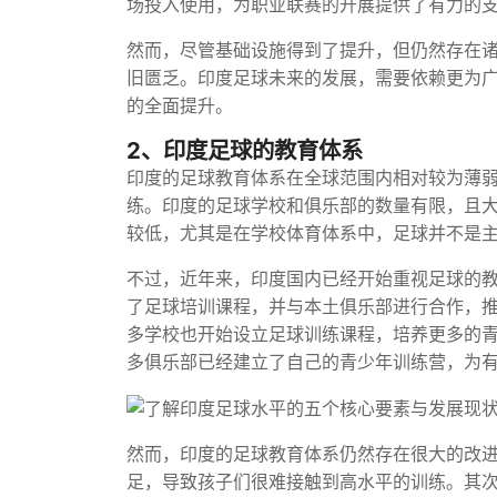
场投入使用，为职业联赛的开展提供了有力的
然而，尽管基础设施得到了提升，但仍然存在
旧匮乏。印度足球未来的发展，需要依赖更为
的全面提升。
2、印度足球的教育体系
印度的足球教育体系在全球范围内相对较为薄
练。印度的足球学校和俱乐部的数量有限，且
较低，尤其是在学校体育体系中，足球并不是
不过，近年来，印度国内已经开始重视足球的
了足球培训课程，并与本土俱乐部进行合作，
多学校也开始设立足球训练课程，培养更多的
多俱乐部已经建立了自己的青少年训练营，为
然而，印度的足球教育体系仍然存在很大的改
足，导致孩子们很难接触到高水平的训练。其