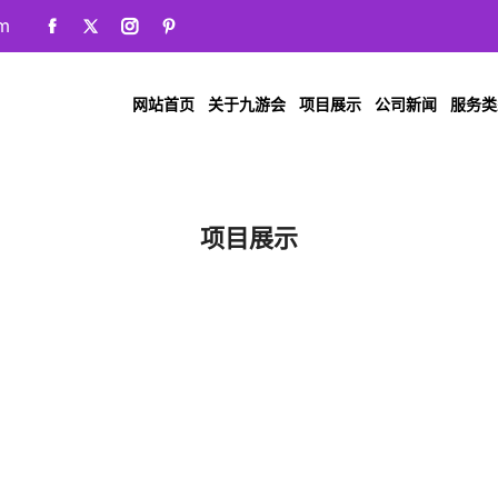
m
网站首页
关于九游会
项目展示
公司新闻
服务类
项目展示
首页
项目展示