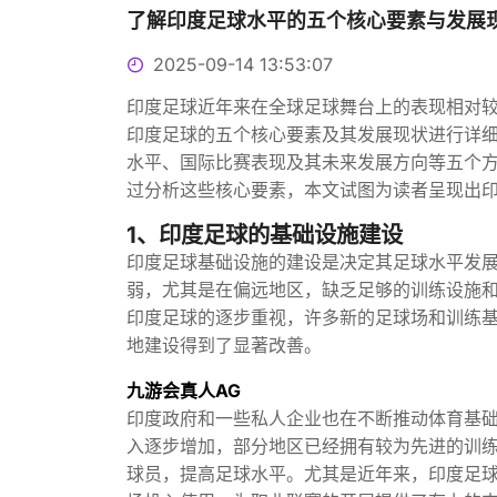
了解印度足球水平的五个核心要素与发展
2025-09-14 13:53:07
印度足球近年来在全球足球舞台上的表现相对
印度足球的五个核心要素及其发展现状进行详
水平、国际比赛表现及其未来发展方向等五个
过分析这些核心要素，本文试图为读者呈现出
1、印度足球的基础设施建设
印度足球基础设施的建设是决定其足球水平发
弱，尤其是在偏远地区，缺乏足够的训练设施
印度足球的逐步重视，许多新的足球场和训练
地建设得到了显著改善。
九游会真人AG
印度政府和一些私人企业也在不断推动体育基
入逐步增加，部分地区已经拥有较为先进的训
球员，提高足球水平。尤其是近年来，印度足球