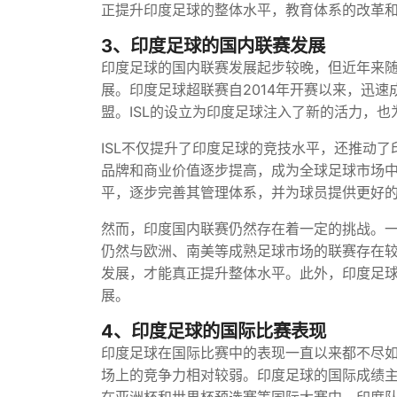
正提升印度足球的整体水平，教育体系的改革
3、印度足球的国内联赛发展
印度足球的国内联赛发展起步较晚，但近年来随
展。印度足球超联赛自2014年开赛以来，迅
盟。ISL的设立为印度足球注入了新的活力，
ISL不仅提升了印度足球的竞技水平，还推动了
品牌和商业价值逐步提高，成为全球足球市场
平，逐步完善其管理体系，并为球员提供更好
然而，印度国内联赛仍然存在着一定的挑战。一
仍然与欧洲、南美等成熟足球市场的联赛存在
发展，才能真正提升整体水平。此外，印度足
展。
4、印度足球的国际比赛表现
印度足球在国际比赛中的表现一直以来都不尽
场上的竞争力相对较弱。印度足球的国际成绩