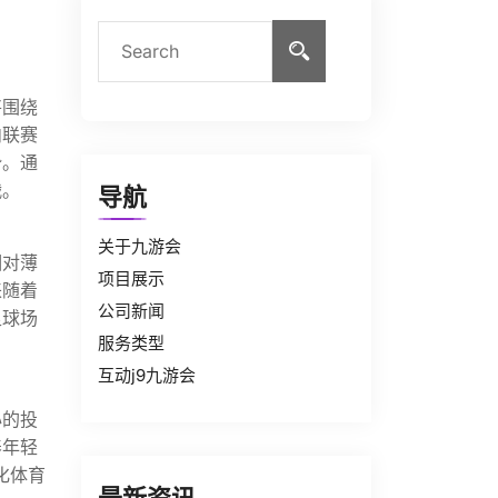
将围绕
内联赛
势。通
战。
导航
关于九游会
相对薄
项目展示
来随着
公司新闻
足球场
服务类型
互动j9九游会
心的投
养年轻
化体育