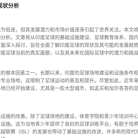
现状分析
较为低迷，但其发展潜力和市场价值逐渐引起了世界关注。本文
细分析。文章将从印度足球的基础设施建设、足球教育体系、国
方面深入探讨，旨在全面了解印度足球的现状及其可能的发展趋
印度足球当前的真实面貌，以及其未来在国际足球中的潜力和挑
展的根本因素之一。长期以来，印度的足球场地建设和设施条件
和专业场地，这限制了足球运动的普及和提升。尽管如此，近年
基地已经开始建设，尤其是一些大型城市，如孟买和加尔各答的
础设施的改善。除了足球场地的建设，体育学院和青少年培训中
练设施。这为当地青少年提供了良好的足球训练平台，有助于培
超联赛（ISL）的发展也带动了基础设施的改进，许多新的现代