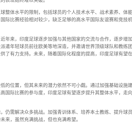
队的表现始终难以突破。
足球整体水平的限制，包括球员的个人技术水平、战术素养、体
，国际比赛经验相对较少，缺乏足够的高水平国际友谊赛和竞技
。近年来，印度足球逐步加强与其他国家的交流与合作，逐步增
极派遣年轻球员前往欧美等地深造，并邀请世界顶级球队和教练
提供了有力支持。未来，随着国际化程度的提高，印度足球有望
较低的位置，但其未来的潜力依然不可小觑。通过加强基础设施
提高国际比赛的参与度，印度足球有望逐步提升其整体水平，走
地，仍需解决众多挑战。加强青训体系、培养本土教练、提升球
的未来，虽然充满挑战，但也充满希望。