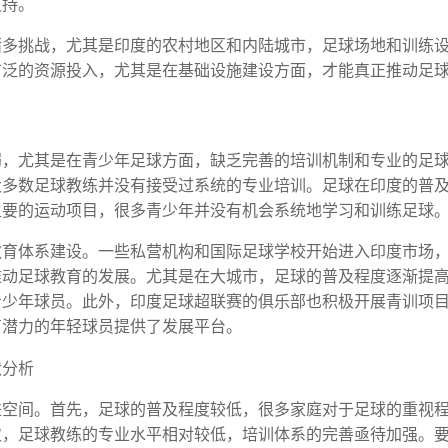
支持。
诸多挑战，尤其是印度的农村地区和内陆城市，足球场地和训练
广泛的资源投入，尤其是在基础设施建设方面，才能真正推动足
弱，尤其是在青少年足球方面，缺乏完善的培训机制和专业的足
大多数足球教练并没有接受过系统的专业培训。足球在印度的普
主要的运动项目，很多青少年并没有机会系统地学习和训练足球
教育体系建设。一些私营机构和国际足球学校开始进入印度市场
推动足球教育的发展。尤其是在大城市，足球的普及程度逐渐提
青少年球员。此外，印度足球超联赛的俱乐部也积极开展青训项
有潜力的年轻球员提供了发展平台。
进空间。首先，足球的普及程度较低，很多家庭对于足球的重视
次，足球教练的专业水平相对较低，培训体系的完善亟待加强。