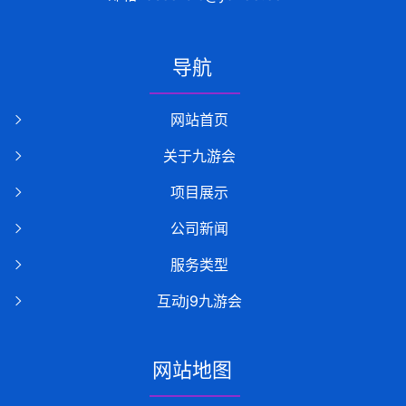
导航
网站首页
关于九游会
项目展示
公司新闻
服务类型
互动j9九游会
网站地图