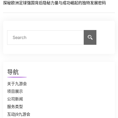
探秘欧洲足球强国背后隐秘力量与成功崛起的独特发展密码
导航
关于九游会
项目展示
公司新闻
服务类型
互动j9九游会