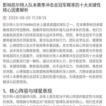
影响凯尔特人队本赛季冲击总冠军概率的十大关键性
核心因素解析
2025-09-20 11:28:13
凯尔特人队作为NBA历史上最具底蕴的球队之一，在本赛季依旧承载
着极高的夺冠期待。随着阵容的持续补强与战术体系的完善，他们已
具备极具竞争力的阵容深度与战术多样性。然而，争夺总冠军不仅需
要明星球员的顶级发挥，更涉及战术执行力、团队化学反应、健康管
理、心理韧性以及对手格局等多重因素。本文将从核心阵容与球星表
现、战术体系与教练智慧、球队健康与板凳深度、心理素质与外部竞
争格局四大方面展开，对影响凯尔特人本赛季冲击总冠军的十大关键
性核心因素进行逐一解析。通过对进攻火力、防守稳定性、双探花表
现、关键球把握、教练临场调整、对手战术压力、伤病控制、角色球
员贡献、心理强度以及联盟格局等因素的深入剖析，力图全面呈现凯
尔特人本赛季通往总冠军之路的机遇与挑战，为球迷提供一份系统性
解读与前景预测。
1、核心阵容与球星表现
凯尔特人能否最终问鼎，总体上首先取决于核心阵容的稳定性与球星
的发挥。塔图姆与布朗这对“双探花”是球队进攻的核心，他们在关键