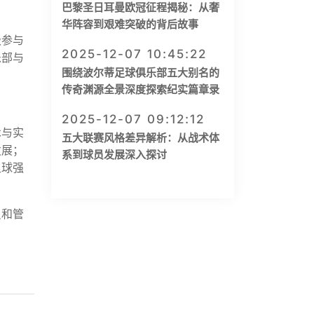
巴黎圣日耳曼欧冠征程揭秘：从奢
华阵容到艰难突破的背后故事
极参与
2025-12-07 10:45:22
乐部与
围绕波尔蒂足球俱乐部五大别名的
传奇渊源全景深度探索纪实篇章录
2025-12-07 09:12:12
术与实
五大联赛风格差异解析：从战术体
发展；
系到球员发展深入探讨
足球强
员和管