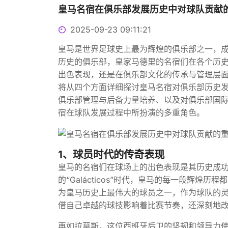
皇马名宿在俱乐部发展历史中对球队贡献
2025-09-23 09:11:21
皇马是世界足球史上最为辉煌的俱乐部之一，
历史的俱乐部，皇家马德里的名宿们在各个历
出色表现，还是在俱乐部文化的传承与管理层
将从四个方面详细探讨皇马名宿对俱乐部历史
俱乐部管理与后备力量培养、以及对俱乐部国
宿在球队发展过程中所扮演的多重角色。
1、球员时代的传奇表现
皇马的名宿们在球场上的出色表现是其历史成功的
的“Galácticos”时代，皇马的每一段辉
为皇马历史上最伟大的球员之一，作为球队的灵
借自己卓越的球技影响着比赛节奏，还深刻地
再如拉莫斯，这位西班牙后卫的坚韧和领导力