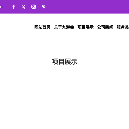
m
网站首页
关于九游会
项目展示
公司新闻
服务类
项目展示
首页
项目展示