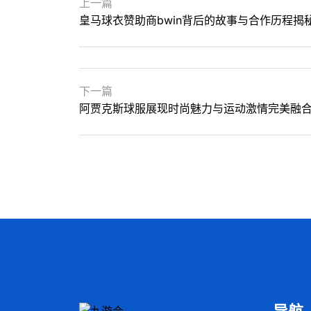
上一篇
皇马球衣赞助商bwin背后的故事与合作历程揭
下一篇
阿贾克斯球服展现时尚魅力与运动激情完美融