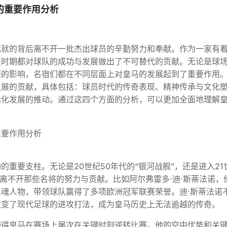
的重要作用分析
成就的背后离不开一批杰出球员的辛勤努力和奉献。作为一家有
史时期都对球队的成功与发展做出了不可替代的贡献。无论是球
面的影响，名宿们都在不同层面上对皇马的发展起到了重要作用
发展的贡献，具体包括：球员时代的传奇表现、精神传承与文化
际化发展的推动。通过这四个方面的分析，可以更加全面地理解
重要支柱。无论是20世纪50年代的“银河战舰”，还是进入21
煌历程都离不开那些名将的努力与贡献。比如阿尔弗雷多·迪·斯蒂法诺，
魂人物，带领球队赢得了多项欧洲冠军联赛荣誉。迪·斯蒂法诺
改变了现代足球的进攻打法，成为皇马历史上无法逾越的传奇。
使得皇马在赛场上屡次在关键时刻逆转比赛。他的空中优势和关