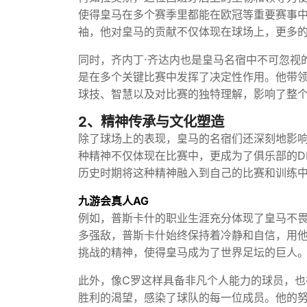
使得皇马在多个赛季里都能在欧冠等重要赛事
袖，他对皇马的贡献不仅体现在球场上，更多
同时，齐内丁·齐达内也是皇马名宿中不可忽视
是在多个关键比赛中发挥了决定性作用。他带领
球技、智慧以及对比赛的独特理解，影响了整
2、精神传承与文化塑造
除了球场上的表现，皇马的名宿们还深刻地影响
种精神不仅体现在比赛中，更成为了俱乐部的D
历史时期将这种精神融入到自己的比赛和训练
九游会真人AG
例如，普斯卡什的职业生涯充分体现了皇马不
多强敌，普斯卡什始终保持着冷静和自信，用
挑战的精神，使得皇马成为了世界足坛的巨人
此外，像C罗这样具备非凡个人能力的球员，也
胜利的渴望，感染了球队的每一位成员。他的