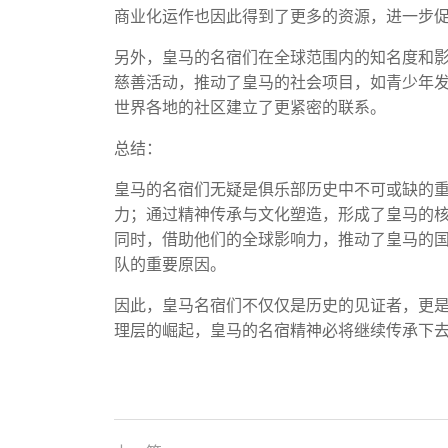
商业化运作也因此得到了更多的资源，进一步
另外，皇马的名宿们在全球范围内的知名度和
慈善活动，推动了皇马的社会项目，如青少年
世界各地的社区建立了更紧密的联系。
总结：
皇马的名宿们无疑是俱乐部历史中不可或缺的
力；通过精神传承与文化塑造，形成了皇马的
同时，借助他们的全球影响力，推动了皇马的
队的重要原因。
因此，皇马名宿们不仅仅是历史的见证者，更
理层的崛起，皇马的名宿精神必将继续传承下