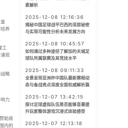
素解析
2025-12-08 12:16:36
在皇
揭秘中国足球战平巴西的深层秘密
的培养
与实现可能性分析未来发展方向
2025-12-08 10:45:57
理工
如何通过多种途径了解加的夫城足
营涌现
球队所属联赛及其竞技水平
2025-12-08 09:11:33
的战略
全景呈现亚洲杯中国队最新赛程动
态与备战亮点深度全面权威解析篇
2025-12-07 13:42:15
影响力
探讨足球虚拟队伍是否能够显著提
升玩家整体游戏沉浸式体验感受
赞助商
2025-12-07 12:13:18
围内的