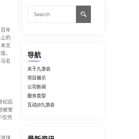
着百年
场上的
。本文
塑造、
导航
皇马名
关于九游会
项目展示
公司新闻
服务类型
世纪后
互动j9九游会
他被誉
不仅凭
键进球