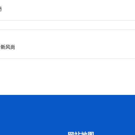
秘
合新风尚