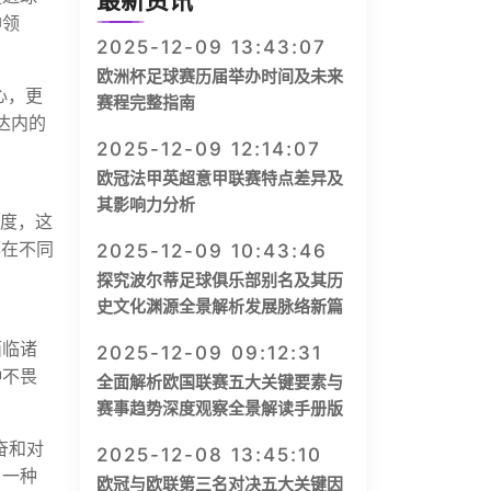
最新资讯
神领
2025-12-09 13:43:07
欧洲杯足球赛历届举办时间及未来
心，更
赛程完整指南
达内的
2025-12-09 12:14:07
欧冠法甲英超意甲联赛特点差异及
其影响力分析
态度，这
都在不同
2025-12-09 10:43:46
探究波尔蒂足球俱乐部别名及其历
史文化渊源全景解析发展脉络新篇
面临诸
2025-12-09 09:12:31
种不畏
全面解析欧国联赛五大关键要素与
赛事趋势深度观察全景解读手册版
奋和对
2025-12-08 13:45:10
了一种
欧冠与欧联第三名对决五大关键因