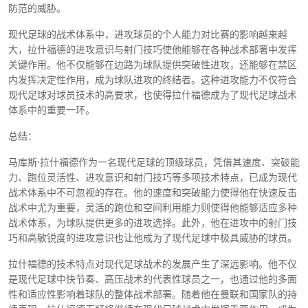
防范的威胁。
现代足球的战术体系中，进攻球员的个人能力对比赛的影响越来越
大，拉什福德的进攻意识与射门技巧使他能够在各种战术部署中发挥
关键作用。他不仅能够在边路为球队提供突破性进攻，还能够在禁区
内发挥决定性作用，成为球队进攻的终结者。这种进攻能力不仅符合
现代足球对球员技术的高要求，也使得拉什福德成为了现代足球战术
体系中的重要一环。
总结：
马库斯·拉什福德作为一名现代足球的顶级球员，凭借其速度、突破能
力、跑位灵活性、进攻意识和射门技巧等多项技术特点，已成为现代
战术体系中不可忽视的存在。他的速度和突破能力使得他在快速反击
战术中尤为重要，灵活的跑位和空间利用能力则使得他能够适应多种
战术体系，为球队提供更多的进攻选择。此外，他在进攻中的射门技
巧和高敏锐度的进攻意识也让他成为了现代足球中极具威胁的球员。
拉什福德的技术特点对现代足球战术的发展产生了深远影响。他不仅
是现代足球中快节奏、高压战术的代表性球员之一，也通过他的多面
性和适应性影响着球队的整体战术部署。随着他在曼联和国家队的持