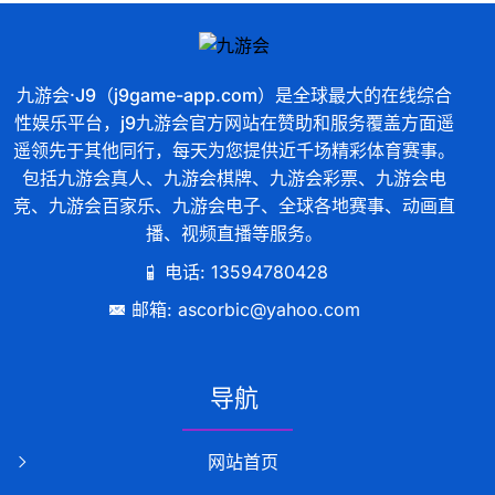
九游会·J9（j9game-app.com）是全球最大的在线综合
性娱乐平台，j9九游会官方网站在赞助和服务覆盖方面遥
遥领先于其他同行，每天为您提供近千场精彩体育赛事。
包括九游会真人、九游会棋牌、九游会彩票、九游会电
竞、九游会百家乐、九游会电子、全球各地赛事、动画直
播、视频直播等服务。
电话: 13594780428
邮箱: ascorbic@yahoo.com
导航
网站首页