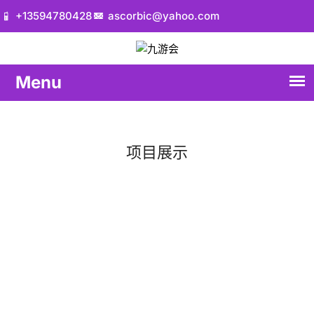
+13594780428
ascorbic@yahoo.com
项目展示
首页
项目展示