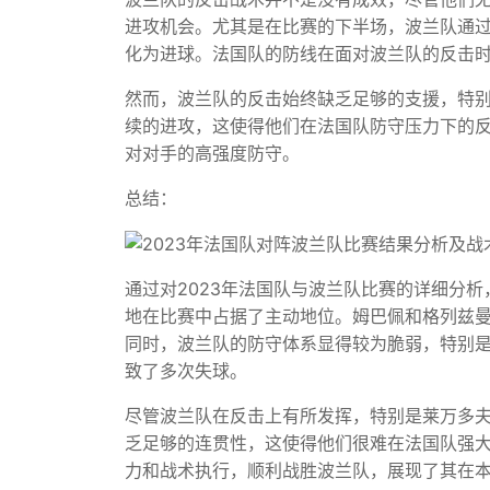
进攻机会。尤其是在比赛的下半场，波兰队通
化为进球。法国队的防线在面对波兰队的反击
然而，波兰队的反击始终缺乏足够的支援，特
续的进攻，这使得他们在法国队防守压力下的
对对手的高强度防守。
总结：
通过对2023年法国队与波兰队比赛的详细分
地在比赛中占据了主动地位。姆巴佩和格列兹
同时，波兰队的防守体系显得较为脆弱，特别
致了多次失球。
尽管波兰队在反击上有所发挥，特别是莱万多
乏足够的连贯性，这使得他们很难在法国队强
力和战术执行，顺利战胜波兰队，展现了其在