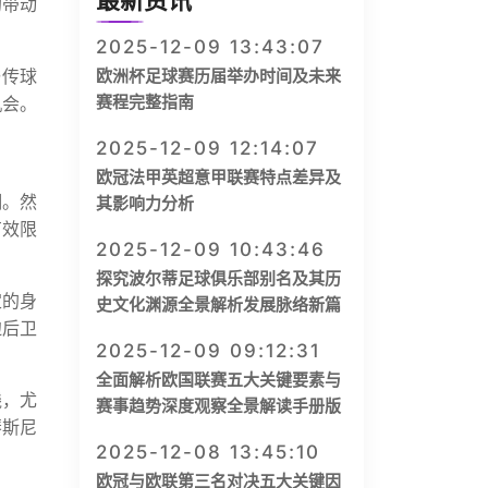
最新资讯
的带动
2025-12-09 13:43:07
与传球
欧洲杯足球赛历届举办时间及未来
赛程完整指南
机会。
2025-12-09 12:14:07
欧冠法甲英超意甲联赛特点差异及
潮。然
其影响力分析
有效限
2025-12-09 10:43:46
探究波尔蒂足球俱乐部别名及其历
定的身
史文化渊源全景解析发展脉络新篇
边后卫
2025-12-09 09:12:31
全面解析欧国联赛五大关键要素与
线，尤
赛事趋势深度观察全景解读手册版
琴斯尼
2025-12-08 13:45:10
欧冠与欧联第三名对决五大关键因