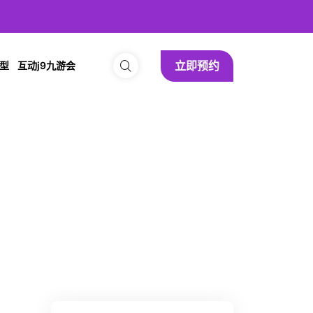
立即预约
型
互动j9九游会