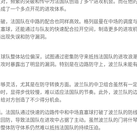
应对，频繁的突破和传中为法国队创造了多个进攻机会。而在他
形成了一个多点开花的进攻体系。
突破，法国队在中路的配合也同样高效。格列兹曼在中场的调度
直塞球，还能通过与队友的快速配合拉开空间，制造更多的进攻
频出现失误和防守漏洞。
，球队整体站位偏深，试图通过密集防守来抵挡法国队的进攻浪
进攻时暴露出了明显的漏洞。特别是在边路防守上，波兰队未能
不够灵活，尤其是在防守转换方面。波兰队的中卫组合虽然有一
动时，显得步伐较慢，难以适应法国队的节奏。此外，波兰队的
，给对方创造了不少得分机会。
题。法国队通过快速的边路传中和中场直塞球打破了波兰队的防
速回防，导致法国队在进攻中占据了主动。虽然波兰队的门将什
的整体防守体系仍然难以抵挡法国队的持续压迫。