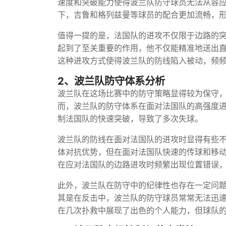
速度和突破能力使得波兰队防守球员无法从容
下，吉鲁和格列兹曼等球员的配合更加流畅，
值得一提的是，法国队的进攻不仅限于边路的
起到了至关重要的作用，他不仅能精准地送出
这种进攻方式使得波兰队的防线陷入被动，频
2、波兰队防守体系分析
波兰队在这场比赛中的防守策略显得较为保守
而，波兰队的防守体系在面对法国队的高强度
制法国队的快速突破，导致了多次失球。
波兰队的防线在面对法国队的进攻时显得有些
体对抗优势，但在面对法国队快速的传球和移
在应对法国队的边路进攻时频繁出现位置错误
此外，波兰队在防守中的纪律性也存在一定问
其是在反击中，波兰队的防守球员常常无法迅
在几次扑救中展现了出色的个人能力，但球队