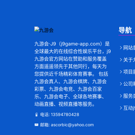
导航
九游会·J9（j9game-app.com）是
网站
全球最大的在线综合性娱乐平台，j9
九游会官方网站在赞助和服务覆盖
关于
方面遥遥领先于其他同行，每天为
项目
您提供近千场精彩体育赛事。 包括
九游会真人、九游会棋牌、九游会
公司
彩票、九游会电竞、九游会百家
服务
乐、九游会电子、全球各地赛事、
动画直播、视频直播等服务。
互动
电话: 13594780428
邮箱: ascorbic@yahoo.com