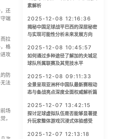
素解析
会，还
防守端
2025-12-08 12:16:36
揭秘中国足球战平巴西的深层秘密
与实现可能性分析未来发展方向
。而拉
外，格
2025-12-08 10:45:57
的进攻
如何通过多种途径了解加的夫城足
球队所属联赛及其竞技水平
队的防
2025-12-08 09:11:33
终无法
全景呈现亚洲杯中国队最新赛程动
态与备战亮点深度全面权威解析篇
2025-12-07 13:42:15
和前场
探讨足球虚拟队伍是否能够显著提
嗅觉，
升玩家整体游戏沉浸式体验感受
2025-12-07 12:13:18
了几次