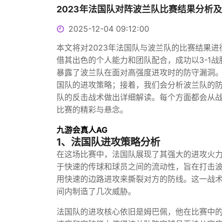
2023年法国队对阵波兰队比赛结果分析
2025-12-04 09:12:00
本文将对2023年法国队与波兰队的比赛结果
借其出色的个人能力和团队配合，成功以3-1
暴露了波兰队在面对高强度进攻时的防守漏洞
国队的进攻策略；接着，我们会分析波兰队的
队的反击战术做出详细解读。每个方面都会从
比赛的精彩与悬念。
九游会真人AG
1、法国队进攻策略分析
在这场比赛中，法国队展现了其强大的进攻火
于快速的传球和球员之间的流动性，旨在打击
用快速的边路进攻来撕裂对方的防线。这一战
间内制造了几次威胁。
法国队的进攻核心依旧是姆巴佩，他在比赛中