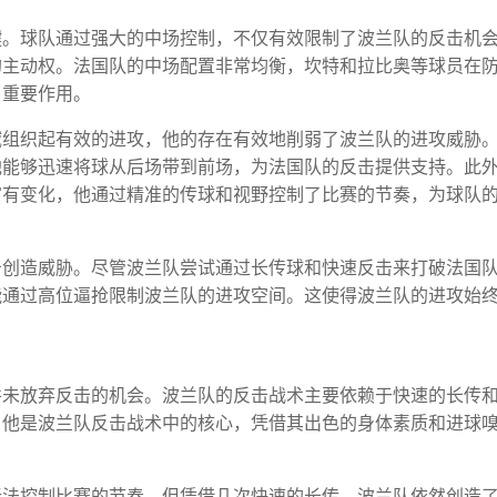
键。球队通过强大的中场控制，不仅有效限制了波兰队的反击机
的主动权。法国队的中场配置非常均衡，坎特和拉比奥等球员在
了重要作用。
域组织起有效的进攻，他的存在有效地削弱了波兰队的进攻威胁
他能够迅速将球从后场带到前场，为法国队的反击提供支持。此
富有变化，他通过精准的传球和视野控制了比赛的节奏，为球队
击创造威胁。尽管波兰队尝试通过长传球和快速反击来打破法国
能通过高位逼抢限制波兰队的进攻空间。这使得波兰队的进攻始
并未放弃反击的机会。波兰队的反击战术主要依赖于快速的长传
，他是波兰队反击战术中的核心，凭借其出色的身体素质和进球
无法控制比赛的节奏，但凭借几次快速的长传，波兰队依然创造