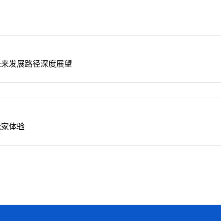
未来发展路径深度展望
玩家体验