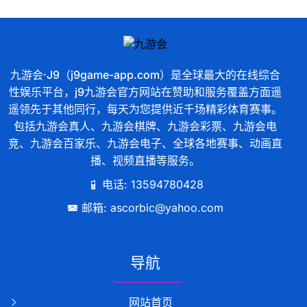
九游会·J9（j9game-app.com）是全球最大的在线综合
性娱乐平台，j9九游会官方网站在赞助和服务覆盖方面遥
遥领先于其他同行，每天为您提供近千场精彩体育赛事。
包括九游会真人、九游会棋牌、九游会彩票、九游会电
竞、九游会百家乐、九游会电子、全球各地赛事、动画直
播、视频直播等服务。
电话: 13594780428
邮箱: ascorbic@yahoo.com
导航
网站首页