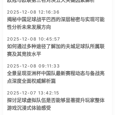
欧冠与欧联第三名对决五大关键因素解析
2025-12-08 12:16:36
揭秘中国足球战平巴西的深层秘密与实现可能
性分析未来发展方向
2025-12-08 10:45:57
如何通过多种途径了解加的夫城足球队所属联
赛及其竞技水平
2025-12-08 09:11:33
全景呈现亚洲杯中国队最新赛程动态与备战亮
点深度全面权威解析篇
2025-12-07 13:42:15
探讨足球虚拟队伍是否能够显著提升玩家整体
游戏沉浸式体验感受