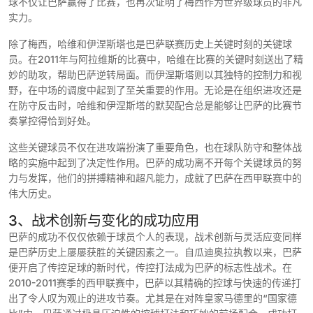
球不仅让巴萨赢得了比赛，也再次证明了梅西作为世界级球员的非凡
实力。
除了梅西，哈维和伊涅斯塔也是巴萨联赛历史上关键时刻的关键球
员。在2011年与阿拉维斯的比赛中，哈维在比赛的关键时刻送出了精
妙的助攻，帮助巴萨逆转局面。而伊涅斯塔则以其独特的控制力和视
野，在中场的调度中起到了至关重要的作用。无论是在组织进攻还是
在防守反击时，哈维和伊涅斯塔的默契配合总是能够让巴萨的比赛节
奏掌控得恰到好处。
这些关键球员不仅在进攻端扮演了重要角色，也在球队防守和整体战
略的实施中起到了决定性作用。巴萨的成功离不开每个关键球员的努
力与发挥，他们的拼搏精神和超凡能力，成就了巴萨在西甲联赛中的
伟大历史。
3、战术创新与变化的成功应用
巴萨的成功不仅仅依赖于球员个人的表现，战术创新与灵活应变同样
是巴萨历史上屡屡获胜的关键因素之一。自瓜迪奥拉执教以来，巴萨
便开启了传控足球的新时代，传控打法成为巴萨的标志性战术。在
2010-2011赛季的西甲联赛中，巴萨以其精确的控球与快速的传递打
出了令人叹为观止的进攻节奏。尤其是在对阵皇家马德里的“国家德