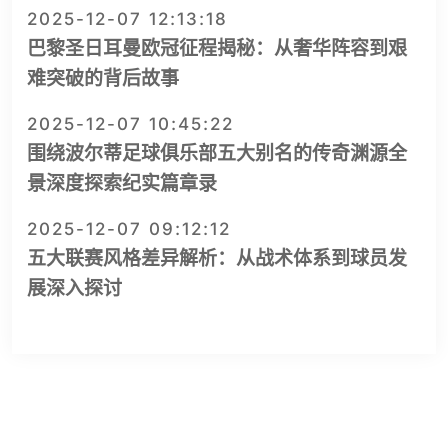
2025-12-07 12:13:18
巴黎圣日耳曼欧冠征程揭秘：从奢华阵容到艰
难突破的背后故事
2025-12-07 10:45:22
围绕波尔蒂足球俱乐部五大别名的传奇渊源全
景深度探索纪实篇章录
2025-12-07 09:12:12
五大联赛风格差异解析：从战术体系到球员发
展深入探讨