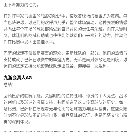
上不断努力的动力。
在对阵皇家马德里的“国家德比”中，诺坎普球场的氛围尤为震撼。每
当巴萨进球，球迷们的欢呼声几乎让整个球场震动，这种强烈的情感
共鸣让每个在场的球员都感受到自己背负的责任与荣耀。而在关键时
刻，球迷们的呐喊和助威也往往能给球员们带来额外的动力，推动他
们在比赛中发挥出最佳水平。
巴萨的球迷不仅仅是赛事的观众，更是球队的一部分。他们的热情与
支持成就了巴萨在联赛中的辉煌历史。无论是面对强敌还是困境，球
迷们的坚定支持总能帮助球队走出低谷，迎接每一次胜利。
九游会真人AG
总结：
回顾巴萨的联赛荣耀，关键时刻的逆转胜利、球员的个人亮点、战术
的创新以及球迷的激情支持，共同塑造了这支传奇球队的历史。每一
场比赛，巴萨都在展现着无与伦比的足球魅力与团队精神。这些荣耀
时刻不仅是球队不断超越自我、攀登高峰的见证，也是巴萨文化与精
神的深刻体现。