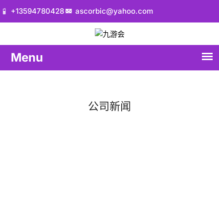
+13594780428
ascorbic@yahoo.com
公司新闻
首页
公司新闻