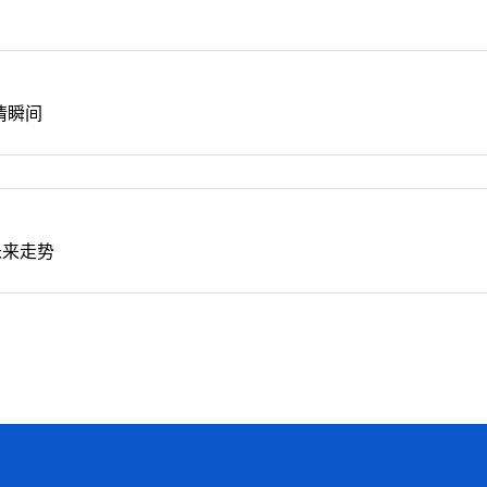
情瞬间
未来走势