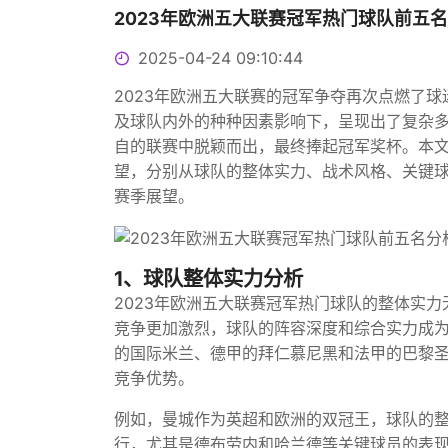
2023年欧洲五大联赛冠军热门球队前五
2025-04-24 09:10:44
2023年欧洲五大联赛的冠军争夺再次点燃了
及球队内外的种种因素影响下，呈现出了复杂
自的联赛中脱颖而出，最终捧起冠军奖杯。本文
望，分别从球队的整体实力、战术风格、关键
赛季展望。
1、球队整体实力分析
2023年欧洲五大联赛冠军热门球队的整体实
竞争更加激烈，球队的阵容深度和综合实力成
的国际米兰、德甲的拜仁慕尼黑和法甲的巴黎
竞争优势。
例如，曼城作为英超和欧洲的双冠王，球队的
行，尤其是德布劳内和哈兰德等关键球员的表