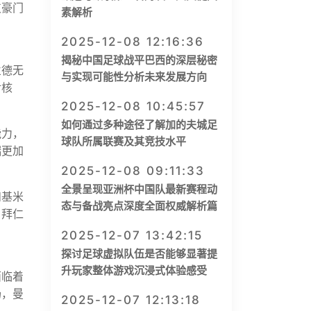
支豪门
素解析
2025-12-08 12:16:36
揭秘中国足球战平巴西的深层秘密
兰德无
与实现可能性分析未来发展方向
对核
。
2025-12-08 10:45:57
如何通过多种途径了解加的夫城足
能力，
球队所属联赛及其竞技水平
端更加
2025-12-08 09:11:33
全景呈现亚洲杯中国队最新赛程动
和基米
态与备战亮点深度全面权威解析篇
，拜仁
2025-12-07 13:42:15
探讨足球虚拟队伍是否能够显著提
升玩家整体游戏沉浸式体验感受
面临着
场，曼
2025-12-07 12:13:18