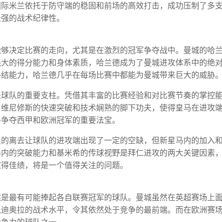
国际米兰依托于防守端的稳固和前场的高效打击，成功压制了多
极强的战术纪律性。
能够决定比赛的走向，尤其是在激烈的冠军争夺战中。曼城的哈
强大的得分能力和身体素质，哈兰德成为了曼城进攻体系中的绝
终结能力，哈兰德几乎在每场比赛中都能为曼城带来巨大的威胁
是球队的重要支柱。凭借其丰富的比赛经验和对比赛节奏的掌控
，维尼修斯的快速突破和技术娴熟的脚下功夫，使得皇马在进攻
马争夺西甲和欧洲冠军的重要法宝。
员的离去让球队的进攻端出现了一定的空缺，但新星马内的加入
马内的突破能力和基米希的传球视野是拜仁进攻的两大关键因素
取得佳绩，将是一个值得关注的问题。
然是最有可能捧起各自联赛冠军的球队。曼城虽然在英超赛场上
瓜迪奥拉的战术水平，令其依然处于竞争的最前端。而在欧洲赛