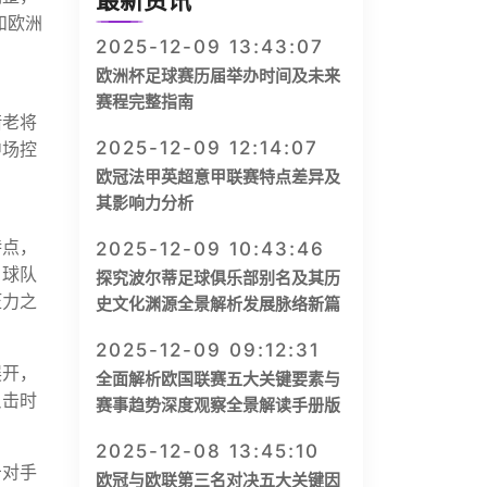
最新资讯
和欧洲
2025-12-09 13:43:07
欧洲杯足球赛历届举办时间及未来
赛程完整指南
借老将
2025-12-09 12:14:07
中场控
欧冠法甲英超意甲联赛特点差异及
其影响力分析
特点，
2025-12-09 10:43:46
，球队
探究波尔蒂足球俱乐部别名及其历
压力之
史文化渊源全景解析发展脉络新篇
2025-12-09 09:12:31
展开，
全面解析欧国联赛五大关键要素与
反击时
赛事趋势深度观察全景解读手册版
2025-12-08 13:45:10
击对手
欧冠与欧联第三名对决五大关键因