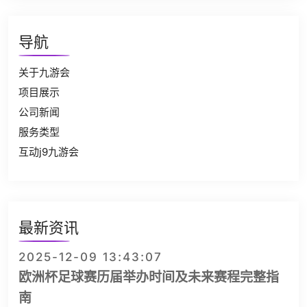
导航
关于九游会
项目展示
公司新闻
服务类型
互动j9九游会
最新资讯
2025-12-09 13:43:07
欧洲杯足球赛历届举办时间及未来赛程完整指
南