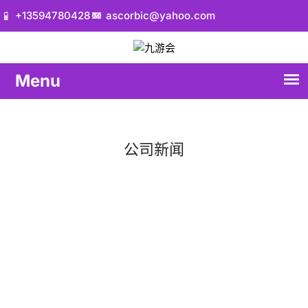
+13594780428
ascorbic@yahoo.com
公司新闻
首页
公司新闻