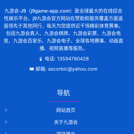
九游会·J9（j9game-app.com）是全球最大的在线综合
性娱乐平台，j9九游会官方网站在赞助和服务覆盖方面遥
遥领先于其他同行，每天为您提供近千场精彩体育赛事。
包括九游会真人、九游会棋牌、九游会彩票、九游会电
竞、九游会百家乐、九游会电子、全球各地赛事、动画直
播、视频直播等服务。
电话: 13594780428
邮箱: ascorbic@yahoo.com
导航
网站首页
关于九游会