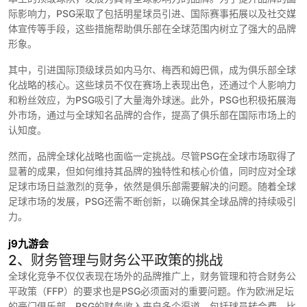
际影响力，PSG采取了包括明星球员引进、国际赛事拓展以及社交媒
体宣传等手段，这些措施帮助俱乐部在全球范围内树立了强大的品牌
形象。
其中，引进国际顶级球员如内马尔、梅西和姆巴佩，成为俱乐部全球
化战略的核心。这些球员不仅在赛场上表现出色，还通过个人影响力
和粉丝效应，为PSG吸引了大量海外球迷。此外，PSG也积极拓展海
外市场，通过与全球知名品牌的合作，提高了俱乐部在国际市场上的
认知度。
然而，品牌全球化战略也面临一定挑战。尽管PSG在全球市场取得了
显著的成果，但如何维持其品牌的独特性和核心价值，同时应对全球
足球市场日益激烈的竞争，依然是俱乐部需要解决的问题。随着全球
足球市场的发展，PSG还需不断创新，以确保其全球品牌的持续吸引
力。
j9九游会
2、财务管理与财务公平政策的挑战
全球化竞争不仅仅表现在场外的品牌推广上，财务管理和符合财务公
平政策（FFP）的要求也是PSG必须面对的重要问题。作为欧洲足坛
的豪门俱乐部，PSG的财务收入来自多个渠道，包括球员转会费、比