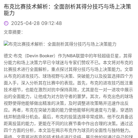
布克比赛技术解析：全面剖析其得分技巧与场上决策
能力
2025-04-28 09:12:48
文章摘要：
德文·布克（Devin Booker）作为NBA联盟中的年轻超级巨星，其得
分能力和场上决策力早已令球迷与专家们赞叹不已。本文将对布克的
比赛技术进行全面解析，重点探讨其得分技巧与场上决策能力。文章
从布克的进攻技巧、球场视野与决策、突破能力以及投篮选择四个方
面入手，深入分析其在比赛中的表现。首先，布克的进攻技巧既注重
技术细节，也能在激烈对抗中保持高效，尤其是在一对一进攻中展示
出的全面能力，让他成为对方防守者的噩梦。其次，布克出色的球场
视野使得他能够做出精准的决策，及时调整进攻策略并迅速作出反
应。再者，布克在突破方面的能力使他能够利用速度与力量，穿透防
线并制造得分机会。最后，布克的投篮选择非常成熟，他不仅具备远
距离投篮的能力，更能在不同的比赛节奏中作出合理的决策。通过这
四个方面的分析，本文旨在揭示布克作为球员的全面性与独特魅力。
最终，文章将对布克的技术特点进行总结，展示他如何通过自己的球