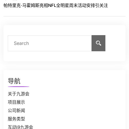
帕特里克·马霍姆斯亮相NFL全明星周末活动安排引关注
导航
关于九游会
项目展示
公司新闻
服务类型
互动j9九游会