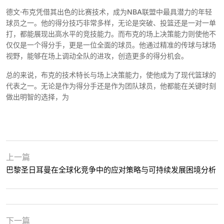
德文·布克凭借其出色的比赛技术，成为NBA联盟中最具潜力的年轻
球员之一。他的得分技巧非常多样，无论是突破、投篮还是一对一单
打，都能展现出高水平的竞技能力。而布克的场上决策能力则使他不
仅仅是一个得分手，更是一位全面的球员。他通过精准的传球与球场
视野，能够在场上调动全队的进攻，创造更多的得分机会。
总的来说，布克的技术特长与场上决策能力，使他成为了现代篮球的
代表之一。无论是作为得分手还是作为团队球员，他都能在关键时刻
做出明智的选择，为
上一篇
巴黎圣日耳曼在全球化竞争中的应对策略与可持续发展困境分析
下一篇