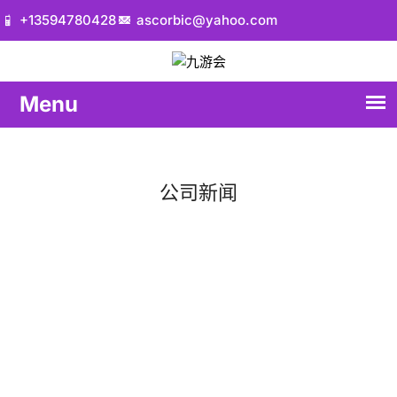
+13594780428
ascorbic@yahoo.com
公司新闻
首页
公司新闻