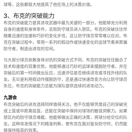
球等，这些都极大地提高了他在场上的决策价值。
3、布克的突破能力
布克的突破能力是其进攻武器中最为关键的一部分，他能够充分利用
自身的速度和身体条件，击败防守球员进入禁区。布克的突破往往伴
随着迅速的加速和巧妙的变化步伐，这让防守球员常常难以应对。布
克在突破过程中，常用一系列的假动作或快速变化的运球节奏来欺骗
防守者，制造出进攻的空间。
与大部分球员依赖身体对抗的突破方式不同，布克的突破往往融合了
技术和速度的双重优势。他能够通过巧妙的运球来摆脱防守者，并在
突破后的第一时间做出反应，迅速评估是否继续进攻或寻找外线的队
友。无论是利用假动作摆脱防守，还是通过快速改变方向让防守球员
失位，布克的突破能力总能为球队提供连续的进攻动力。
九游会
布克突破后的进攻选择同样值得关注。他不仅能够凭借自己的突破完
成上篮或中距离投篮，还能在突破中保持对球场的敏锐洞察力。如果
禁区内的防守球员堵截，他能够做出正确的决策，将球分给空位的队
友。这种突发情况下的精准判断，使布克在面对复杂防守时，仍然能
够保持极高的效率。