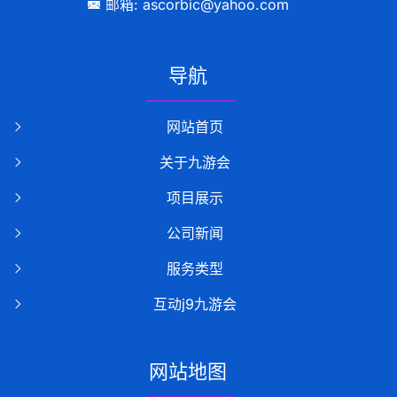
邮箱: ascorbic@yahoo.com
导航
网站首页
关于九游会
项目展示
公司新闻
服务类型
互动j9九游会
网站地图