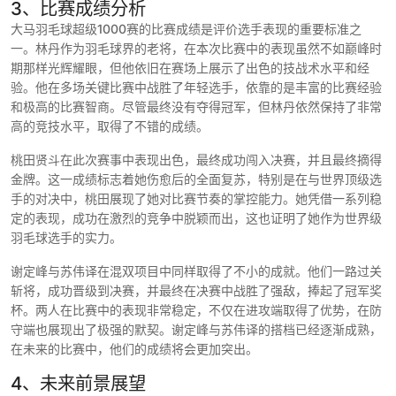
3、比赛成绩分析
大马羽毛球超级1000赛的比赛成绩是评价选手表现的重要标准之
一。林丹作为羽毛球界的老将，在本次比赛中的表现虽然不如巅峰时
期那样光辉耀眼，但他依旧在赛场上展示了出色的技战术水平和经
验。他在多场关键比赛中战胜了年轻选手，依靠的是丰富的比赛经验
和极高的比赛智商。尽管最终没有夺得冠军，但林丹依然保持了非常
高的竞技水平，取得了不错的成绩。
桃田贤斗在此次赛事中表现出色，最终成功闯入决赛，并且最终摘得
金牌。这一成绩标志着她伤愈后的全面复苏，特别是在与世界顶级选
手的对决中，桃田展现了她对比赛节奏的掌控能力。她凭借一系列稳
定的表现，成功在激烈的竞争中脱颖而出，这也证明了她作为世界级
羽毛球选手的实力。
谢定峰与苏伟译在混双项目中同样取得了不小的成就。他们一路过关
斩将，成功晋级到决赛，并最终在决赛中战胜了强敌，捧起了冠军奖
杯。两人在比赛中的表现非常稳定，不仅在进攻端取得了优势，在防
守端也展现出了极强的默契。谢定峰与苏伟译的搭档已经逐渐成熟，
在未来的比赛中，他们的成绩将会更加突出。
4、未来前景展望