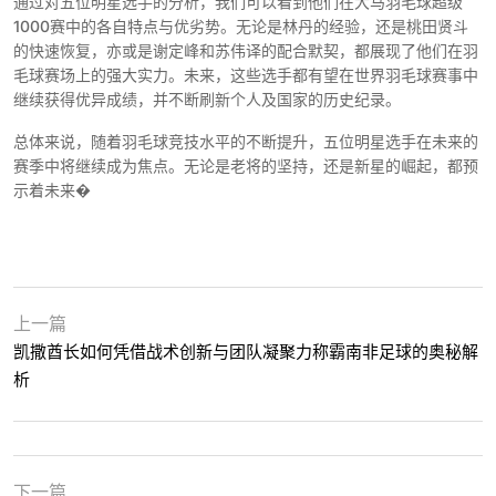
通过对五位明星选手的分析，我们可以看到他们在大马羽毛球超级
1000赛中的各自特点与优劣势。无论是林丹的经验，还是桃田贤斗
的快速恢复，亦或是谢定峰和苏伟译的配合默契，都展现了他们在羽
毛球赛场上的强大实力。未来，这些选手都有望在世界羽毛球赛事中
继续获得优异成绩，并不断刷新个人及国家的历史纪录。
总体来说，随着羽毛球竞技水平的不断提升，五位明星选手在未来的
赛季中将继续成为焦点。无论是老将的坚持，还是新星的崛起，都预
示着未来�
上一篇
凯撒酋长如何凭借战术创新与团队凝聚力称霸南非足球的奥秘解
析
下一篇