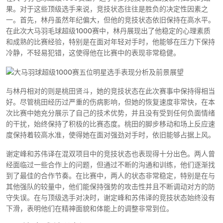
果。对于这些顶级选手来说，竞技状态往往是胜负的决定性因素之
一。首先，林丹虽然年纪偏大，但他的竞技状态依旧保持在高水平。
在此次大马羽毛球超级1000赛中，林丹展现出了他稳定的心理素质
和成熟的比赛经验，特别是在面对年轻对手时，他能够在压力下保持
冷静，不轻易犯错，这使得他在比赛中的表现非常稳健。
与林丹相对的则是桃田贤斗，她的竞技状态在此次赛事中保持得相当
好。尽管桃田经历过严重的伤病影响，但她的恢复速度非常快，在本
次比赛中她充分展示了自己的技术优势，并且没有受到任何负面情绪
的干扰，始终保持了积极的比赛态度。桃田的脚步移动和场上反应速
度保持着较高水准，使得她在面对强劲对手时，依旧能够占据上风。
谢定峰和苏伟译在混双项目中的竞技状态也表现得十分出色。两人曾
经面临过一些合作上的问题，但通过不断的沟通和训练，他们逐渐找
到了最佳的合作节奏。在比赛中，两人的状态非常稳定，特别是在与
其他强队的较量中，他们能保持强势的攻击性并且不断调动对方的防
守失误。在与顶级选手对决时，谢定峰和苏伟译的竞技状态始终没有
下滑，表明他们在精神面貌和体能上的调整非常到位。