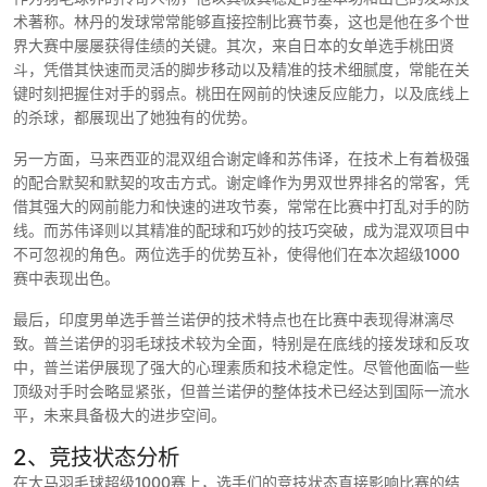
术著称。林丹的发球常常能够直接控制比赛节奏，这也是他在多个世
界大赛中屡屡获得佳绩的关键。其次，来自日本的女单选手桃田贤
斗，凭借其快速而灵活的脚步移动以及精准的技术细腻度，常能在关
键时刻把握住对手的弱点。桃田在网前的快速反应能力，以及底线上
的杀球，都展现出了她独有的优势。
另一方面，马来西亚的混双组合谢定峰和苏伟译，在技术上有着极强
的配合默契和默契的攻击方式。谢定峰作为男双世界排名的常客，凭
借其强大的网前能力和快速的进攻节奏，常常在比赛中打乱对手的防
线。而苏伟译则以其精准的配球和巧妙的技巧突破，成为混双项目中
不可忽视的角色。两位选手的优势互补，使得他们在本次超级1000
赛中表现出色。
最后，印度男单选手普兰诺伊的技术特点也在比赛中表现得淋漓尽
致。普兰诺伊的羽毛球技术较为全面，特别是在底线的接发球和反攻
中，普兰诺伊展现了强大的心理素质和技术稳定性。尽管他面临一些
顶级对手时会略显紧张，但普兰诺伊的整体技术已经达到国际一流水
平，未来具备极大的进步空间。
2、竞技状态分析
在大马羽毛球超级1000赛上，选手们的竞技状态直接影响比赛的结