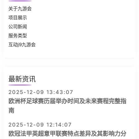
关于九游会
项目展示
公司新闻
服务类型
互动j9九游会
最新资讯
2025-12-09 13:43:07
欧洲杯足球赛历届举办时间及未来赛程完整指
南
2025-12-09 12:14:07
欧冠法甲英超意甲联赛特点差异及其影响力分