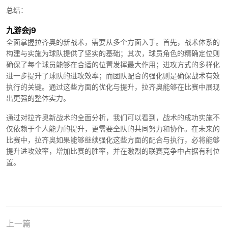
总结：
九游会j9
全面掌握拉齐奥的新战术，需要从多个方面入手。首先，战术体系的
构建与实施为球队提供了坚实的基础；其次，球员角色的精确定位则
确保了每个球员能够在合适的位置发挥最大作用；进攻方式的多样化
进一步提升了球队的进攻效率；而团队配合的强化则是确保战术有效
执行的关键。通过这些方面的优化与提升，拉齐奥能够在比赛中展现
出更强的整体实力。
通过对拉齐奥新战术的全面分析，我们可以看到，战术的成功实施不
仅依赖于个人能力的提升，更需要全队的共同努力和协作。在未来的
比赛中，拉齐奥如果能够继续强化这些方面的配合与执行，必将能够
提升进攻效率，增加比赛的胜率，并在激烈的联赛竞争中占据有利位
置。
上一篇