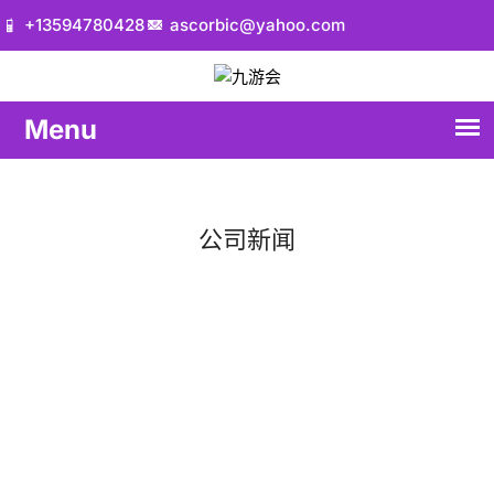
+13594780428
ascorbic@yahoo.com
公司新闻
首页
公司新闻