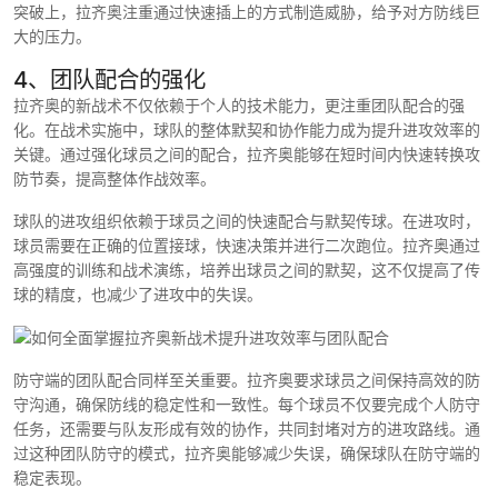
突破上，拉齐奥注重通过快速插上的方式制造威胁，给予对方防线巨
大的压力。
4、团队配合的强化
拉齐奥的新战术不仅依赖于个人的技术能力，更注重团队配合的强
化。在战术实施中，球队的整体默契和协作能力成为提升进攻效率的
关键。通过强化球员之间的配合，拉齐奥能够在短时间内快速转换攻
防节奏，提高整体作战效率。
球队的进攻组织依赖于球员之间的快速配合与默契传球。在进攻时，
球员需要在正确的位置接球，快速决策并进行二次跑位。拉齐奥通过
高强度的训练和战术演练，培养出球员之间的默契，这不仅提高了传
球的精度，也减少了进攻中的失误。
防守端的团队配合同样至关重要。拉齐奥要求球员之间保持高效的防
守沟通，确保防线的稳定性和一致性。每个球员不仅要完成个人防守
任务，还需要与队友形成有效的协作，共同封堵对方的进攻路线。通
过这种团队防守的模式，拉齐奥能够减少失误，确保球队在防守端的
稳定表现。