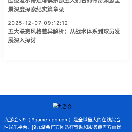
围绕波尔蒂足球俱乐部五大别名的传奇渊源全
景深度探索纪实篇章录
2025-12-07 09:12:12
五大联赛风格差异解析：从战术体系到球员发
展深入探讨
九游会·J9（j9game-app.com）是全球最大的在线综合
性娱乐平台，j9九游会官方网站在赞助和服务覆盖方面遥