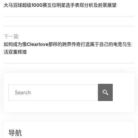
大马羽球超级1000赛五位明星选手表现分析及前景展望
下一篇
如何成为像Clearlove那样的跨界传奇打造属于自己的电竞与生
活双重辉煌
导航