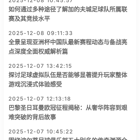
2025-12-08 10:45:57
如何通过多种途径了解加的夫城足球队所属联
赛及其竞技水平
2025-12-08 09:11:33
全景呈现亚洲杯中国队最新赛程动态与备战亮
点深度全面权威解析篇
2025-12-07 13:42:15
探讨足球虚拟队伍是否能够显著提升玩家整体
游戏沉浸式体验感受
2025-12-07 12:13:18
巴黎圣日耳曼欧冠征程揭秘：从奢华阵容到艰
难突破的背后故事
2025-12-07 10:45:22