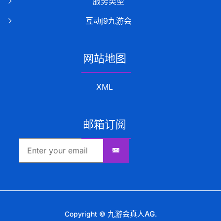
服务类型
互动j9九游会
网站地图
XML
邮箱订阅
九游会真人AG
Copyright ©
.