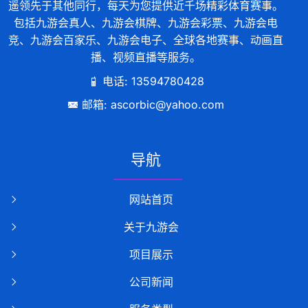
遥领先于其他同行，每天为您提供近千场精彩体育赛事。
包括九游会真人、九游会棋牌、九游会彩票、九游会电
竞、九游会百家乐、九游会电子、全球各地赛事、动画直
播、视频直播等服务。
电话: 13594780428
邮箱: ascorbic@yahoo.com
导航
网站首页
关于九游会
项目展示
公司新闻