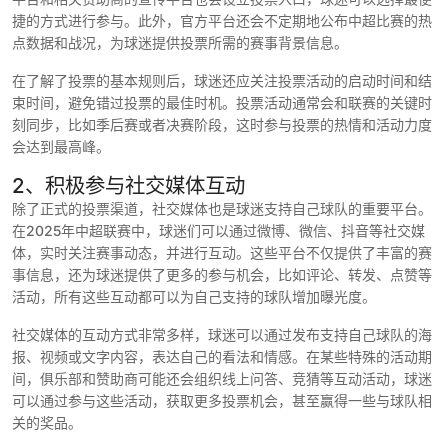
捷的方式进行参与。此外，官方平台还会不定期地公布中超比赛的热
点数据和战况，为球迷提供投票所需的赛事背景信息。
在了解了投票的基本规则后，球迷还应关注投票活动的启动时间和结
束时间，避免错过投票的最佳时机。投票活动通常会和联赛的关键时
刻同步，比如季后赛或者决赛阶段，这时参与投票的热情和活动力度
会达到最高峰。
2、积极参与社交媒体互动
除了正式的投票渠道，社交媒体也是球迷支持自己球队的重要平台。
在2025年中超联赛中，球迷们可以通过微博、微信、抖音等社交媒
体，实时关注赛事动态，并进行互动。这些平台不仅提供了丰富的赛
事信息，还为球迷提供了更多的参与机会，比如评论、转发、点赞等
活动，所有这些互动都可以为自己支持的球队增加曝光度。
社交媒体的互动方式非常多样，球迷可以通过发布支持自己球队的海
报、视频或文字内容，表达自己的看法和情感。在某些特殊的活动期
间，俱乐部和赞助商可能还会组织线上问答、竞猜等互动活动，球迷
可以通过参与这些活动，获取更多投票机会，甚至赢得一些与球队相
关的奖品。