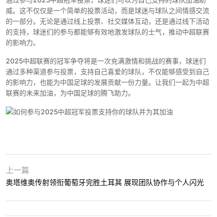
威。这不仅仅是一个简单的投票活动，而是球迷与球队之间情感交流
的一部分。无论是通过线上投票、社交媒体互动，还是通过线下活动
的支持，球迷们的参与都能够有效地激发球队的士气，推动中超联赛
的影响力。
2025中超联赛的冠军争夺将是一次充满激情和挑战的赛事，球迷们
通过多种渠道参与投票，支持自己喜爱的球队，不仅能够感受到自己
的影响力，也能为中国足球的发展贡献一份力量。让我们一起为中超
联赛的未来加油，为中国足球的腾飞助力。
上一篇
奥塔维奥传射领衔葡萄牙完胜土耳其 展现团队协作与个人闪光