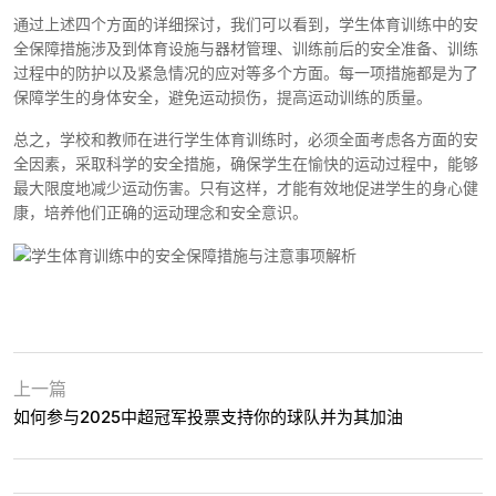
通过上述四个方面的详细探讨，我们可以看到，学生体育训练中的安
全保障措施涉及到体育设施与器材管理、训练前后的安全准备、训练
过程中的防护以及紧急情况的应对等多个方面。每一项措施都是为了
保障学生的身体安全，避免运动损伤，提高运动训练的质量。
总之，学校和教师在进行学生体育训练时，必须全面考虑各方面的安
全因素，采取科学的安全措施，确保学生在愉快的运动过程中，能够
最大限度地减少运动伤害。只有这样，才能有效地促进学生的身心健
康，培养他们正确的运动理念和安全意识。
上一篇
如何参与2025中超冠军投票支持你的球队并为其加油