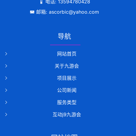
电话: 13594780428
邮箱: ascorbic@yahoo.com
导航
网站首页
关于九游会
项目展示
公司新闻
服务类型
互动j9九游会