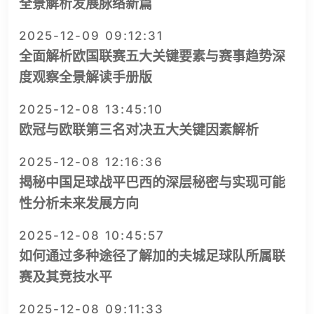
全景解析发展脉络新篇
2025-12-09 09:12:31
全面解析欧国联赛五大关键要素与赛事趋势深
度观察全景解读手册版
2025-12-08 13:45:10
欧冠与欧联第三名对决五大关键因素解析
2025-12-08 12:16:36
揭秘中国足球战平巴西的深层秘密与实现可能
性分析未来发展方向
2025-12-08 10:45:57
如何通过多种途径了解加的夫城足球队所属联
赛及其竞技水平
2025-12-08 09:11:33