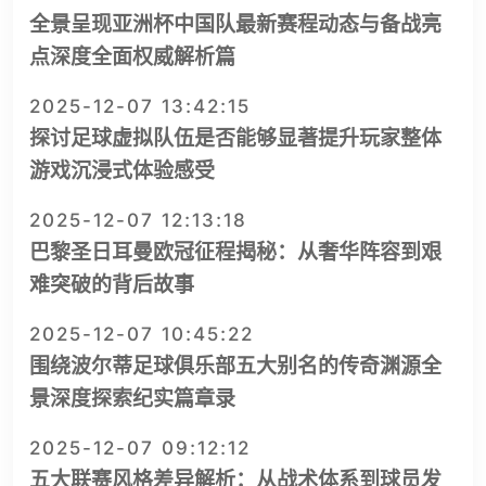
全景呈现亚洲杯中国队最新赛程动态与备战亮
点深度全面权威解析篇
2025-12-07 13:42:15
探讨足球虚拟队伍是否能够显著提升玩家整体
游戏沉浸式体验感受
2025-12-07 12:13:18
巴黎圣日耳曼欧冠征程揭秘：从奢华阵容到艰
难突破的背后故事
2025-12-07 10:45:22
围绕波尔蒂足球俱乐部五大别名的传奇渊源全
景深度探索纪实篇章录
2025-12-07 09:12:12
五大联赛风格差异解析：从战术体系到球员发