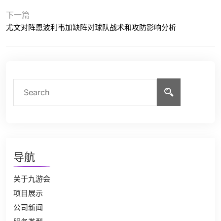
下一篇
尤文对阵恩波利韦加缺阵对球队战术和攻防影响分析
导航
关于九游会
项目展示
公司新闻