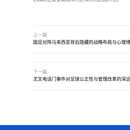
上一篇
国足对阵马来西亚背后隐藏的战略布局与心理
下一篇
尤文电话门事件对足球公正性与管理改革的深