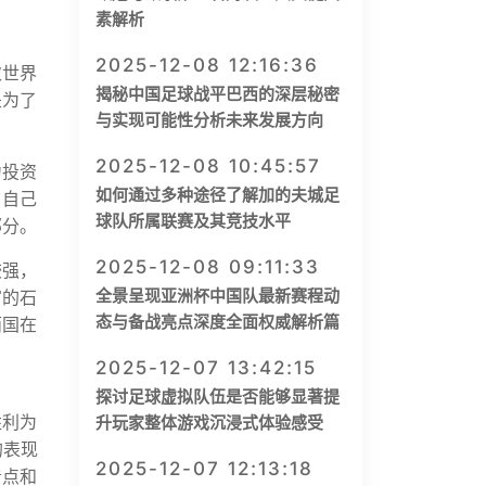
素解析
2025-12-08 12:16:36
次世界
揭秘中国足球战平巴西的深层秘密
是为了
与实现可能性分析未来发展方向
2025-12-08 10:45:57
力投资
如何通过多种途径了解加的夫城足
了自己
球队所属联赛及其竞技水平
部分。
2025-12-08 09:11:33
较强，
全景呈现亚洲杯中国队最新赛程动
富的石
态与备战亮点深度全面权威解析篇
两国在
2025-12-07 13:42:15
探讨足球虚拟队伍是否能够显著提
胜利为
升玩家整体游戏沉浸式体验感受
的表现
2025-12-07 12:13:18
看点和