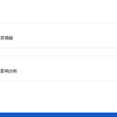
博弈揭秘
远影响分析