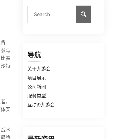
史背
态参与
导航
、比赛
与沙特
关于九游会
项目展示
公司新闻
服务类型
级者，
互动j9九游会
整体实
和战术
并最终