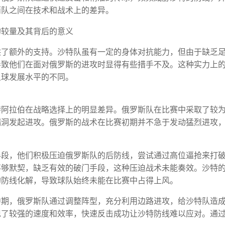
两队之间在技术和战术上的差异。
供了额外的支持。沙特队虽有一定的身体对抗能力，但由于缺乏
导致他们在面对俄罗斯的进攻时显得有些措手不及。这种实力上
足球发展水平的不同。
特阿拉伯在战略选择上的明显差异。俄罗斯队在比赛中采取了较
漏洞发起进攻。俄罗斯的战术在比赛初期并不急于发动猛烈进攻
。
半段，他们积极压迫俄罗斯队的后防线，尝试通过高位逼抢来打
不够默契，缺乏有效的破门手段，这种压迫战术未能奏效。沙特
的防线化解，导致球队始终未能在比赛中占得上风。
中期，俄罗斯队通过调整阵型，充分利用边路进攻，给沙特队造
现了较强的速度和效率，快速反击成功让沙特防线难以应对。通