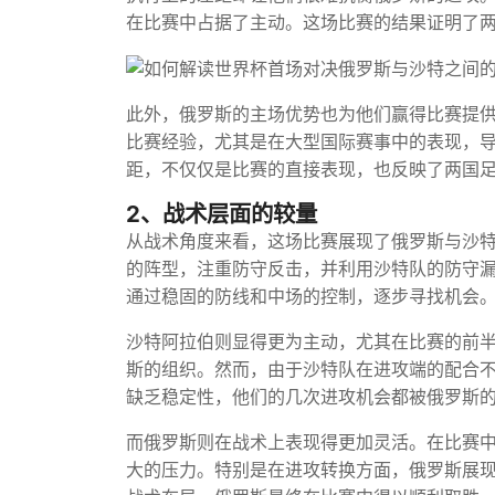
在比赛中占据了主动。这场比赛的结果证明了
此外，俄罗斯的主场优势也为他们赢得比赛提
比赛经验，尤其是在大型国际赛事中的表现，
距，不仅仅是比赛的直接表现，也反映了两国
2、战术层面的较量
从战术角度来看，这场比赛展现了俄罗斯与沙
的阵型，注重防守反击，并利用沙特队的防守
通过稳固的防线和中场的控制，逐步寻找机会
沙特阿拉伯则显得更为主动，尤其在比赛的前
斯的组织。然而，由于沙特队在进攻端的配合
缺乏稳定性，他们的几次进攻机会都被俄罗斯
而俄罗斯则在战术上表现得更加灵活。在比赛
大的压力。特别是在进攻转换方面，俄罗斯展