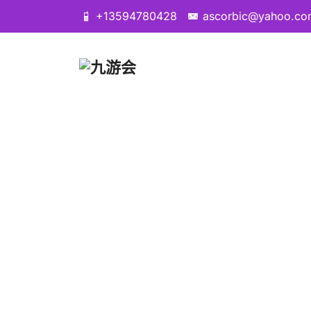
+13594780428
ascorbic@yahoo.co