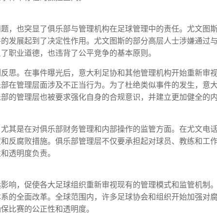
问题，也突显了俱乐部与管理机构在足球管理中的责任。尤文图
件的发展起到了决定性作用。尤文图斯的部分高层人士涉嫌通过
反了职业道德，也违背了公平竞争的基本原则。
刻反思。在事件曝光后，意大利足协和其他管理机构开始重新审
乐部在管理层面涉及不正当行为。为了杜绝类似事件的发生，意
乐部的管理层也被要求强化自身的合规意识，并建立更加健全的
，尤其是在对俱乐部财务管理和内部操作的监管方面。在尤文电
度和反腐败措施。俱乐部管理层不仅要承担起对球员、教练和工
性和透明度负责。
远影响，促使各大足球组织重新审视现有的管理模式和监管机制
体系的全面改革。全球范围内，许多足球协会和组织开始加强对
确保比赛的公正性和透明度。