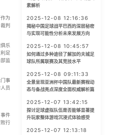
素解析
斯作为
2025-12-08 12:16:36
与裁判
揭秘中国足球战平巴西的深层秘密
与实现可能性分析未来发展方向
视俱乐
2025-12-08 10:45:57
大利足
如何通过多种途径了解加的夫城足
内部监
球队所属联赛及其竞技水平
2025-12-08 09:11:33
话门事
全景呈现亚洲杯中国队最新赛程动
作人员
态与备战亮点深度全面权威解析篇
2025-12-07 13:42:15
探讨足球虚拟队伍是否能够显著提
。事件
升玩家整体游戏沉浸式体验感受
腐败行
2025-12-07 12:13:18