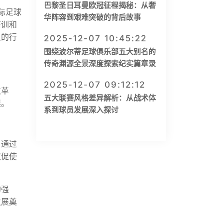
巴黎圣日耳曼欧冠征程揭秘：从奢
际足球
华阵容到艰难突破的背后故事
培训和
员的行
2025-12-07 10:45:22
围绕波尔蒂足球俱乐部五大别名的
传奇渊源全景深度探索纪实篇章录
2025-12-07 09:12:12
改革
五大联赛风格差异解析：从战术体
展。
系到球员发展深入探讨
。通过
仅促使
的强
发展奠