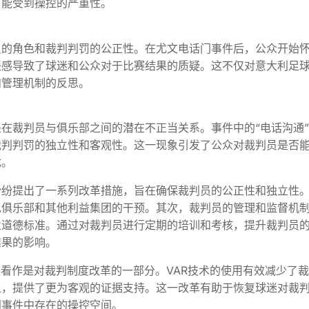
可能受到操控的严重性。
员的角色和裁判判罚的公正性。在尤文电话门事件后，公众开始
任感导致了球迷和公众对于比赛结果的质疑。这不仅对意大利足
和管理机制的反思。
在裁判员与俱乐部之间的潜在不正当关系。事件中的“电话沟通
裁判判罚的独立性和客观性。这一现象引发了公众对裁判员是否
忧。
纷纷提出了一系列改革措施，旨在确保裁判员的公正性和独立性
免俱乐部和其他利益集团的干预。其次，裁判员的管理和监督机
业道德标准。通过对裁判员进行定期的培训和考核，提升裁判员
结果的影响。
以看作是对裁判制度改革的一部分。VAR技术的使用有效减少了
上，提供了更为客观的证据支持。这一改革有助于恢复球迷对裁
门事件中存在的操控空间。