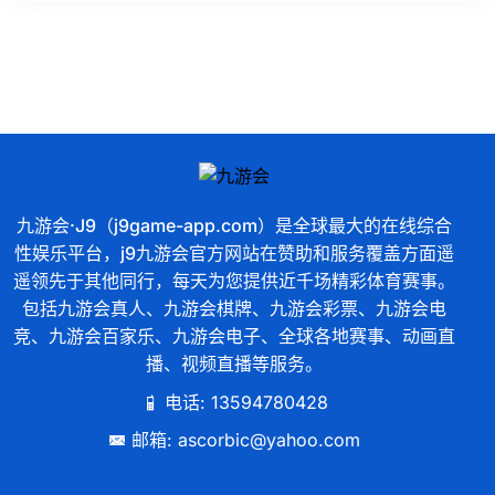
九游会·J9（j9game-app.com）是全球最大的在线综合
性娱乐平台，j9九游会官方网站在赞助和服务覆盖方面遥
遥领先于其他同行，每天为您提供近千场精彩体育赛事。
包括九游会真人、九游会棋牌、九游会彩票、九游会电
竞、九游会百家乐、九游会电子、全球各地赛事、动画直
播、视频直播等服务。
电话: 13594780428
邮箱: ascorbic@yahoo.com