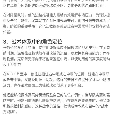
这种风格与传统的边路突破型球员不同，更像是现代边锋的代表。
在对阵强队时，他的边路推进能力能够有效缓解中场压力，为球队提
供反击的可能性。尤其是在面对压迫式防守时，他的长途奔袭成为了
撕开防线的重要手段，这也让教练在关键比赛中常常将他安排在边锋
位置。
3、战术体系中的角色定位
张伯伦的多面手特质，使得他能够适应不同教练的战术安排。在阿森
纳时期，温格往往将他放在进攻端的边路，以发挥其突破能力；而在
利物浦，克洛普更倾向于将他安置在中场，以便利用他的高强度跑动
和压迫能力。
在4-3-3阵型中，他往往担任右中场或左中场的位置，既能在中场形
成攻守平衡，又能及时插上助攻。这样的安排不仅提升了球队中场的
活力，也在战术层面上为锋线球员创造了更多机会。
他还能够根据比赛局势灵活调整自己的站位。例如，当球队需要加强
防守时，他能回撤协助后腰保护防线；而在球队需要进攻时，他又能
积极前插制造威胁。这种战术灵活性，使他成为教练心目中的“战术
万能牌”。