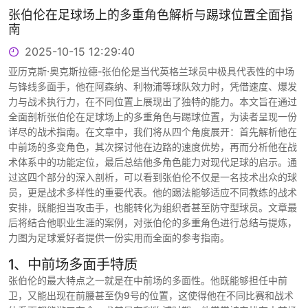
张伯伦在足球场上的多重角色解析与踢球位置全面指
南
2025-10-15 12:29:40
亚历克斯·奥克斯拉德-张伯伦是当代英格兰球员中极具代表性的中场
与锋线多面手，他在阿森纳、利物浦等球队效力时，凭借速度、爆发
力与战术执行力，在不同位置上展现出了独特的能力。本文旨在通过
全面剖析张伯伦在足球场上的多重角色与踢球位置，为读者呈现一份
详尽的战术指南。在文章中，我们将从四个角度展开：首先解析他在
中前场的多变角色，其次探讨他在边路的速度优势，再而分析他在战
术体系中的功能定位，最后总结他多角色能力对现代足球的启示。通
过这四个部分的深入剖析，可以看到张伯伦不仅是一名技术出众的球
员，更是战术多样性的重要代表。他的踢法能够适应不同教练的战术
安排，既能担当攻击手，也能转化为组织者甚至防守型球员。文章最
后将结合他职业生涯的案例，对张伯伦的多重角色进行总结与提炼，
力图为足球爱好者提供一份实用而全面的参考指南。
1、中前场多面手特质
张伯伦的最大特点之一就是在中前场的多面性。他既能够担任中前
卫，又能出现在前腰甚至伪9号的位置，这使得他在不同比赛和战术