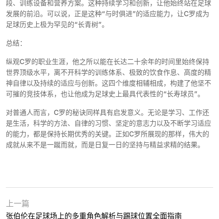
段、训练设备和营养方案。这种持续学习和创新，让他始终站在足球
发展的前沿。可以说，正是这种“与时俱进”的适应能力，让C罗成为
足球历史上极为罕见的“长青树”。
总结：
纵观C罗的职业生涯，他之所以能在长达二十余年的时间里始终保持
世界顶级水平，离不开科学的训练体系、极致的饮食作息、高度的精
神自律以及持续的适应与创新。这四个维度相辅相成，构建了他坚不
可摧的竞技体系，也让他成为足球史上最具代表性的“长寿球员”。
对普通人而言，C罗的秘诀同样具有启发意义。无论是学习、工作还
是生活，科学的方法、自律的习惯、坚定的意志力以及不断学习适应
的能力，都是保持长期优秀的关键。正如C罗所展现的那样，伟大的
成就从来不是一蹴而就，而是日复一日的坚持与精益求精的结果。
上一篇
张伯伦在足球场上的多重角色解析与踢球位置全面指南