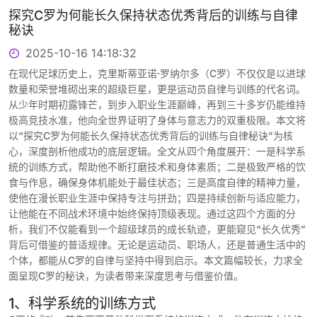
探究C罗为何能长久保持状态优秀背后的训练与自律
秘诀
2025-10-16 14:18:32
在现代足球历史上，克里斯蒂亚诺·罗纳尔多（C罗）不仅仅是以进球
数量和荣誉堆砌出来的超级巨星，更是运动员自律与训练的代名词。
从少年时期初露锋芒，到步入职业生涯巅峰，再到三十多岁仍能维持
极高竞技水准，他向全世界证明了身体与意志力的双重极限。本文将
以“探究C罗为何能长久保持状态优秀背后的训练与自律秘诀”为核
心，深度剖析他成功的底层逻辑。全文从四个角度展开：一是科学系
统的训练方式，帮助他不断打磨技术和身体素质；二是极致严格的饮
食与作息，确保身体机能处于最佳状态；三是高度自律的精神力量，
使他在漫长职业生涯中保持专注与拼劲；四是持续创新与适应能力，
让他能在不同战术环境中始终保持顶级表现。通过这四个方面的分
析，我们不仅能看到一个超级球员的成长轨迹，更能窥见“长久优秀”
背后可借鉴的普适规律。无论是运动员、职场人，还是普通生活中的
个体，都能从C罗的自律与坚持中得到启示。本文篇幅较长，力求全
面呈现C罗的秘诀，为读者带来深度思考与借鉴价值。
1、科学系统的训练方式