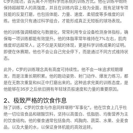
C罗的成功，首先离不开他科学而系统的训练方式。他在训练中始终
保持超越常人的高强度，并且在训练内容上极为全面，既有足球专项
技能的反复打磨，也包括体能、力量、速度、柔韧度等多维度的训
练。他坚信只有通过科学组合，才能形成真正无短板的球场表现。
他的训练强调精细化与数据化，常常利用专业设备检测身体指标，确
保每一项训练都能有效提升。他的体脂率常年维持在7%左右，肌肉
维度却远超常人，这不仅是天赋的体现，更是科学训练成果的证明。
即便在休赛期，他也不会让自己完全停下，而是通过不同方式维持状
态。
此外，C罗的训练理念具有高度可持续性。他不会一味追求短期爆
发，而是注重长期积累。他的跑动姿势、射门动作、爆发力练习，都
是在无数次重复和纠正中打磨出来的。这种追求完美的训练态度，是
他能够在35岁之后依旧拥有年轻球员般速度和力量的重要原因。
2、极致严格的饮食作息
除了训练，C罗的饮食与作息同样堪称“军事化”。他在饮食上几乎杜
绝一切垃圾食品和碳酸饮料，坚持以高蛋白、低脂肪、均衡营养为主
的饮食结构。他的餐食通常包括鱼肉、鸡胸肉、蔬菜、水果、全麦食
品，以及大量的水，以保证身体机能的高效运转。