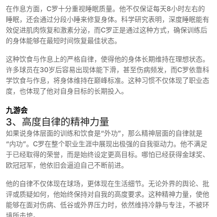
在作息方面，C罗十分重视睡眠质量。他不仅保证每天8小时左右的
睡眠，还会通过分段小睡来修复身体。科学研究表明，深度睡眠能有
效促进肌肉恢复和激素分泌，而C罗正是通过这种方式，确保训练后
的身体能够在最短时间恢复最佳状态。
这种饮食与作息上的严格自律，使得他的身体长期维持在理想状态。
许多球员在30岁后容易出现体能下滑，甚至伤病频发，而C罗依靠科
学饮食与作息，将身体维持在巅峰标准。这种习惯不仅体现了职业态
度，也体现了他对自身目标的长期投入。
九游会
3、高度自律的精神力量
如果说身体层面的训练和饮食是“外功”，那么精神层面的自律就是
“内功”。C罗在整个职业生涯中展现出极强的自我驱动力。他不满足
于已经取得的荣誉，而是始终设定更高目标。哪怕已经获得金球奖、
欧冠冠军，他依旧会逼迫自己不断前进。
他的自律不仅体现在球场，更体现在生活细节。无论外界的舆论、批
评或质疑如何，他始终保持对自我的高度要求。这种精神力量，使他
能够在面对伤病、低谷或外界压力时，依然维持冷静与专注，不被环
境所击垮。