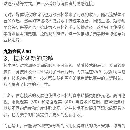
球迷互动等方式，进一步增强与消费者的情感连接。
同时，媒体版权的销售也为欧洲杯带来了可观的收入。随着流媒体平
台的兴起，赛事的转播权不仅局限于传统电视台，网络直播、短视频
平台等新兴渠道也开始成为欧洲杯的重要传播途径。这种转变使得赛
事能够覆盖到更加广泛的观众群体，进一步推动了赛事的全球化与商
业化进程。
九游会真人AG
3、技术创新的影响
技术创新对欧洲杯赛事的影响不可忽视。随着技术的进步，赛事的观
赏性、竞技性及公平性得到了显著提升。尤其是在VAR（视频助理裁
判）技术的应用上，技术帮助裁判更准确地判断比赛中的关键时刻，
从而提高了比赛的公正性。
此外，信息技术的发展也使得欧洲杯的赛事转播更加多元化。高清电
视、虚拟现实（VR）和增强现实（AR）等技术的应用，使得球迷可
以从不同的角度和维度体验比赛。这些技术不仅提升了观众的观看体
验，也为赛事的传播提供了更多的创新手段。
而在场上，智能装备和数据分析的应用使得球队的战术安排、球员的