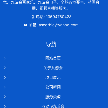
竞、九游会百家乐、九游会电子、全球各地赛事、动画直
播、视频直播等服务。
电话: 13594780428
邮箱: ascorbic@yahoo.com
导航
网站首页
关于九游会
项目展示
公司新闻
服务类型
互动j9九游会