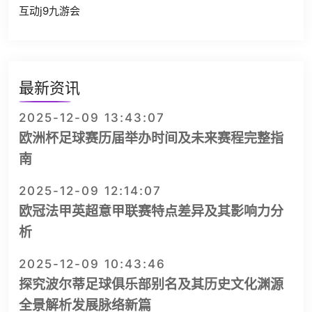
互动j9九游会
最新资讯
2025-12-09 13:43:07
欧洲杯足球赛历届举办时间及未来赛程完整指
南
2025-12-09 12:14:07
欧冠法甲英超意甲联赛特点差异及其影响力分
析
2025-12-09 10:43:46
探究波尔蒂足球俱乐部别名及其历史文化渊源
全景解析发展脉络新篇