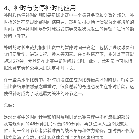
4、补时与伤停补时的应用
补时和伤停补时的规则是足球比赛中一个极具争议和变数的部分。补
时指的是在常规比赛时间结束后，裁判员根据场上情况为比赛增加的
时间。伤停补时则是针对球员受伤等突发状况发生的停顿而进行的额
外时间补充。
补时的时长由裁判根据比赛中的暂停时间来确定，包括了进攻球员和
守门员受伤、进球庆祝、换人等因素。在某些情况下，补时甚至可能
超过5分钟，尤其是在比赛中断时间较长时。此外，裁判员也可以根
据比赛节奏和公平原则决定补时时长。
在一些高水平比赛中，补时阶段往往成为比赛最高潮的时刻，特别是
当比赛结果依然悬念重重时。很多逆转的奇迹也发生在补时阶段，这
使得补时成为了球迷最为关注的环节之一。
总结：
足球比赛中的时间计算和加时赛规则是比赛管理中不可忽视的部分。
从常规时间的45分钟到加时赛的30分钟，再到点球大战的快速决
胜，每一个环节都考验着球员的战术布局和体力储备。加时赛不仅为
比赛增添了变数，也让观众体会到了更加紧张的氛围。