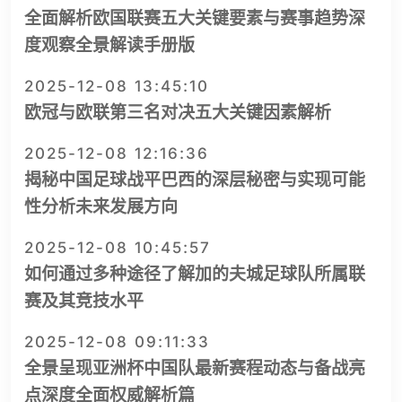
全面解析欧国联赛五大关键要素与赛事趋势深
度观察全景解读手册版
2025-12-08 13:45:10
欧冠与欧联第三名对决五大关键因素解析
2025-12-08 12:16:36
揭秘中国足球战平巴西的深层秘密与实现可能
性分析未来发展方向
2025-12-08 10:45:57
如何通过多种途径了解加的夫城足球队所属联
赛及其竞技水平
2025-12-08 09:11:33
全景呈现亚洲杯中国队最新赛程动态与备战亮
点深度全面权威解析篇