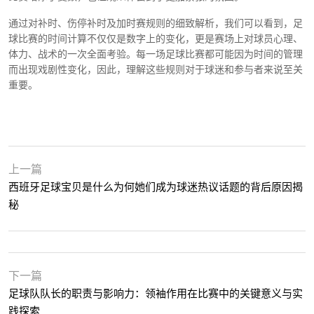
通过对补时、伤停补时及加时赛规则的细致解析，我们可以看到，足
球比赛的时间计算不仅仅是数字上的变化，更是赛场上对球员心理、
体力、战术的一次全面考验。每一场足球比赛都可能因为时间的管理
而出现戏剧性变化，因此，理解这些规则对于球迷和参与者来说至关
重要。
上一篇
西班牙足球宝贝是什么为何她们成为球迷热议话题的背后原因揭
秘
下一篇
足球队队长的职责与影响力：领袖作用在比赛中的关键意义与实
践探索