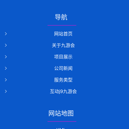
导航
网站首页
关于九游会
项目展示
公司新闻
服务类型
互动j9九游会
网站地图