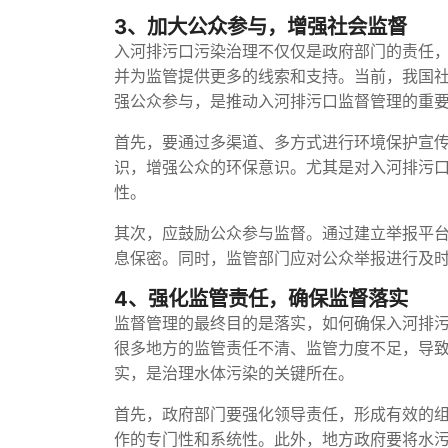
3、加大公众参与，增强社会监督
入河排污口污染治理不仅仅是政府部门的责任
并为监管提供更多的线索和支持。当前，我国
强公众参与，是推动入河排污口监督管理的重
首先，要通过多渠道、多方式进行环境保护宣
识，增强公众的环保意识。尤其是对入河排污
性。
其次，应鼓励公众参与监督。通过建立举报平
息保密。同时，监管部门应对公众举报进行及
4、强化监管责任，确保监督落实
监督管理的最终目的是落实，如何确保入河排
很多地方的监管责任不清、监管力度不足，导
实，是治理水体污染的关键所在。
首先，政府部门要强化领导责任，形成有效的
作的专门性和系统性。此外，地方政府要将水