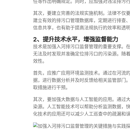
任等作出明确规定。同时，应加强对违法排污
其次，要建立完善的法规实施机制。法律不仅
建立有效的排污口管理数据库，定期进行排查
信息共享，也有助于提高法规执行的效率和透
2、提升技术水平，增强监督能力
技术是加强入河排污口监督管理的重要支撑。
无法及时发现并准确定位排污口的污染源。随
效性。
首先，应推广应用环境监测技术。通过在河流
据，进行数据分析并及时反馈给相关监管部门
取措施进行干预。
其次，要加强大数据与人工智能的应用。通过
染源。人工智能技术可以帮助分析监测数据，
化技术的应用还可以减少人工巡查中的疏漏和