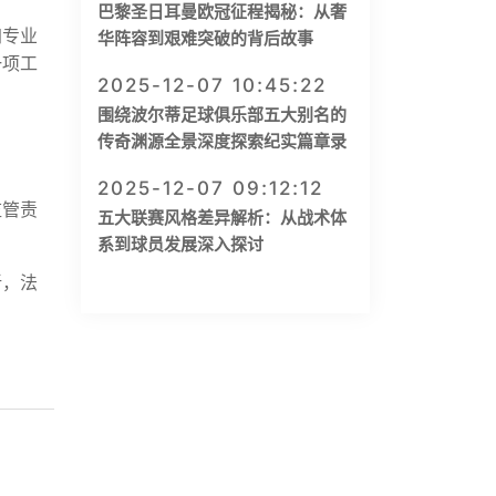
巴黎圣日耳曼欧冠征程揭秘：从奢
加专业
华阵容到艰难突破的背后故事
一项工
2025-12-07 10:45:22
围绕波尔蒂足球俱乐部五大别名的
传奇渊源全景深度探索纪实篇章录
2025-12-07 09:12:12
监管责
五大联赛风格差异解析：从战术体
系到球员发展深入探讨
新，法