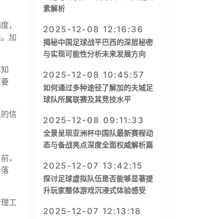
素解析
明度，
2025-12-08 12:16:36
限。加
揭秘中国足球战平巴西的深层秘密
与实现可能性分析未来发展方向
本知
2025-12-08 10:45:57
重要
如何通过多种途径了解加的夫城足
球队所属联赛及其竞技水平
人的信
2025-12-08 09:11:33
全景呈现亚洲杯中国队最新赛程动
态与备战亮点深度全面权威解析篇
目前，
2025-12-07 13:42:15
督落
探讨足球虚拟队伍是否能够显著提
升玩家整体游戏沉浸式体验感受
管理工
2025-12-07 12:13:18