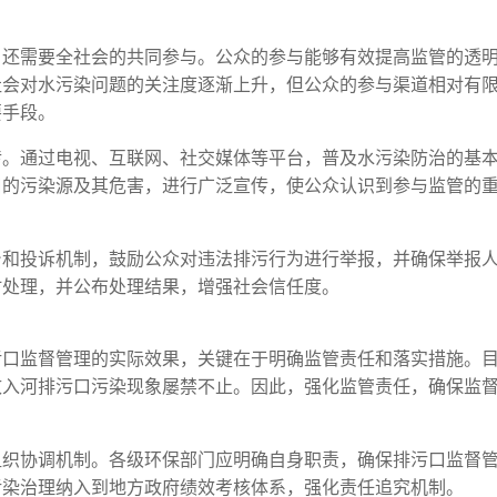
，还需要全社会的共同参与。公众的参与能够有效提高监管的透
社会对水污染问题的关注度逐渐上升，但公众的参与渠道相对有
要手段。
传。通过电视、互联网、社交媒体等平台，普及水污染防治的基
口的污染源及其危害，进行广泛宣传，使公众认识到参与监管的
台和投诉机制，鼓励公众对违法排污行为进行举报，并确保举报
时处理，并公布处理结果，增强社会信任度。
污口监督管理的实际效果，关键在于明确监管责任和落实措施。
致入河排污口污染现象屡禁不止。因此，强化监管责任，确保监
组织协调机制。各级环保部门应明确自身职责，确保排污口监督
污染治理纳入到地方政府绩效考核体系，强化责任追究机制。