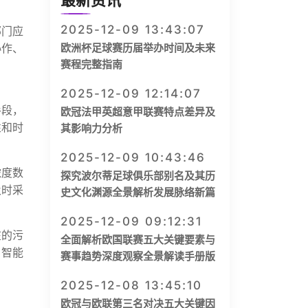
最新资讯
2025-12-09 13:43:07
部门应
协作、
欧洲杯足球赛历届举办时间及未来
赛程完整指南
2025-12-09 12:14:07
手段，
欧冠法甲英超意甲联赛特点差异及
性和时
其影响力分析
2025-12-09 10:43:46
浓度数
探究波尔蒂足球俱乐部别名及其历
及时采
史文化渊源全景解析发展脉络新篇
2025-12-09 09:12:31
在的污
全面解析欧国联赛五大关键要素与
，智能
赛事趋势深度观察全景解读手册版
2025-12-08 13:45:10
欧冠与欧联第三名对决五大关键因