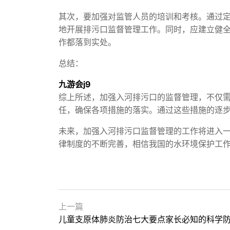
其次，要加强对监管人员的培训和考核。通过
地开展排污口监督管理工作。同时，应建立健
作都落到实处。
总结：
九游会j9
综上所述，加强入河排污口的监督管理，不仅
任，确保各项措施的落实。通过这些措施的逐
未来，加强入河排污口监督管理的工作将进入
律制度的不断完善，相信我国的水环境保护工
上一篇
儿童支原体肺炎防治七大要点家长必知的科学