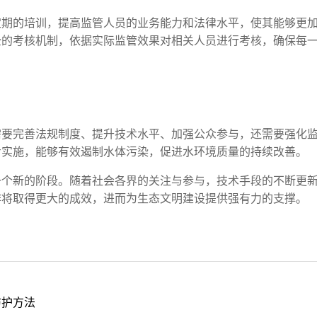
定期的培训，提高监管人员的业务能力和法律水平，使其能够更
全的考核机制，依据实际监管效果对相关人员进行考核，确保每
需要完善法规制度、提升技术水平、加强公众参与，还需要强化
步实施，能够有效遏制水体污染，促进水环境质量的持续改善。
一个新的阶段。随着社会各界的关注与参与，技术手段的不断更
作将取得更大的成效，进而为生态文明建设提供强有力的支撑。
防护方法